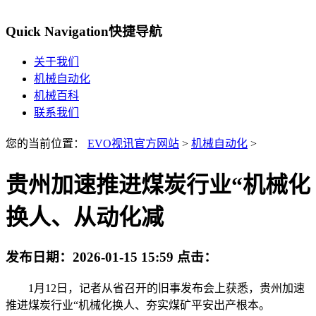
Quick Navigation
快捷导航
关于我们
机械自动化
机械百科
联系我们
您的当前位置：
EVO视讯官方网站
>
机械自动化
>
贵州加速推进煤炭行业“机械化
换人、从动化减
发布日期：
2026-01-15 15:59
点击：
1月12日，记者从省召开的旧事发布会上获悉，贵州加速
推进煤炭行业“机械化换人、夯实煤矿平安出产根本。