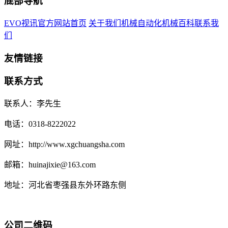
底部导航
EVO视讯官方网站首页
关于我们
机械自动化
机械百科
联系我
们
友情链接
联系方式
联系人：李先生
电话：0318-8222022
网址：http://www.xgchuangsha.com
邮箱：huinajixie@163.com
地址：河北省枣强县东外环路东侧
公司二维码