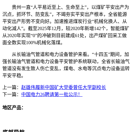
贵州一直“人平易近至上、生命至上”，以煤矿平安出产为
沉点，抓环节、防变乱”，不竭夯实平安出产根本，全省能源
平安出产形势不变向好。加速推进煤炭行业“机械化换人、从
动化减人”。截至2025年12月，较2020年新增142个，智能煤矿
从2020年实现“0”的冲破到目前建成61处，出产煤矿回采工做
面全数实现100%机械化落煤。
从长输油气管道和电力设备管护来看。“十四五”期间，加
强长输油气管道和电力设备平安管护系统联动，全省长输油气
管道没有发生致人伤亡变乱，煤电、水电等沉点电力设备运转
平安平稳。
上一篇：
赵雄伟履新中国矿大党委曾任大学副校长
下一篇：
中国电力26聘请第一批公示！
地区产品：