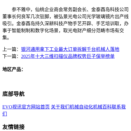
参不雅中，仙桃企业商会常务副会长、金泰酉岛科技公司
董事长何良军几次驻脚，被弘景光电公司光学玻璃镜片出产线
吸引。金泰酉岛持久深耕科技产物手艺开辟、手艺培训取，办
事于智能制制和数字化场景，取光电财产细分范畴市场有交
集。
上一篇：
银河通用拿下工业最大订单拆解千台机械人落地
下一篇：
2025年十大三维扫描仪品牌权势巨子保举榜单
地区产品：
底部导航
EVO视讯官方网站首页
关于我们
机械自动化
机械百科
联系我
们
友情链接