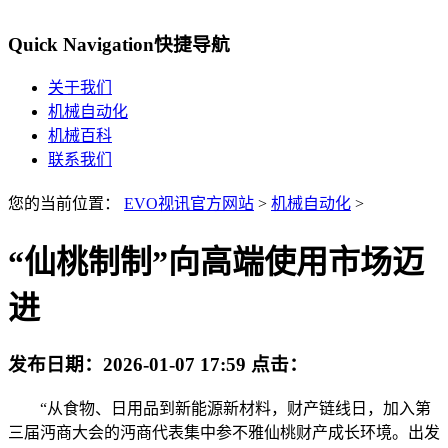
Quick Navigation
快捷导航
关于我们
机械自动化
机械百科
联系我们
您的当前位置：
EVO视讯官方网站
>
机械自动化
>
“仙桃制制”向高端使用市场迈
进
发布日期：
2026-01-07 17:59
点击：
“从食物、日用品到新能源新材料，财产链线日，加入第
三届沔商大会的沔商代表集中参不雅仙桃财产成长环境。出发