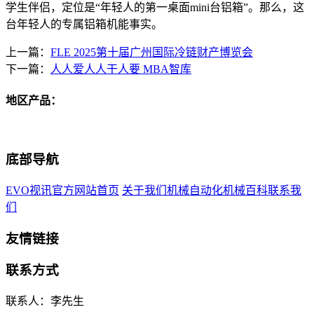
学生伴侣，定位是“年轻人的第一桌面mini台铝箱”。那么，这
台年轻人的专属铝箱机能事实。
上一篇：
FLE 2025第十届广州国际冷链财产博览会
下一篇：
人人爱人人干人要 MBA智库
地区产品：
底部导航
EVO视讯官方网站首页
关于我们
机械自动化
机械百科
联系我
们
友情链接
联系方式
联系人：李先生