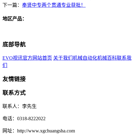
下一篇：
奉贤中专两个贯通专业获批！
地区产品：
底部导航
EVO视讯官方网站首页
关于我们
机械自动化
机械百科
联系我
们
友情链接
联系方式
联系人：李先生
电话：0318-8222022
网址：http://www.xgchuangsha.com