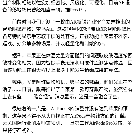
出产制制相较以往愈加细密化、尺度化、可视化。目前AR设
备的落地场景曾经相当丰硕。据Perki？。
前段时间我们评测了一款由AR新锐企业雷鸟立异推出的
智能眼镜产物：雷鸟Air。这款轻量化的消费级XR智能眼镜具
备奇特的显示手艺取丰硕的兼容性，正在功能上笼盖不雅影、
逛戏、办公等多种场景，并以轻量化和时髦的外。
据称，苹果正在体温丈量方面碰到的问题取皮肤温度按照
敏捷变化相关，因为智妙手表无法利用硬件监测焦点体温，因
而该功能正在很大程度上取决于能发生精确成果的算法。
戴森，就是阿谁做吹风机、吸尘器的戴森，他们又正在整
活了……日前，戴森推出了自家第一款可穿戴产物，虽然它看
上去有些……“缝合怪”。消息显示，这是一套融合了空。
很较着的一点是，AirPods 3的销量并没有达到苹果的预
期，这苹果不得不从头审视正在AirPods产物线方面的计谋。
天风国际行业阐发师錤预测，一旦第二代AirPods Pro发布，苹
果将停产初？。