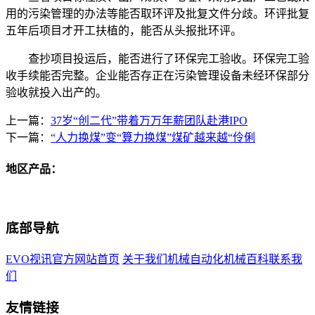
用的污染管理的办法等能否取环评及批复文件分歧。环评批复
五年后项目才开工扶植的，能否从头报批环评。
查抄项目投运后，能否进行了环保完工验收。环保完工验
收手续能否完整。企业能否存正在污染管理设备未经环保部分
验收就投入出产的。
上一篇：
37岁“创二代”带着万万年薪团队赴港IPO
下一篇：
“人力换煤”变“算力换煤”煤矿越来越“伶俐
地区产品：
底部导航
EVO视讯官方网站首页
关于我们
机械自动化
机械百科
联系我
们
友情链接