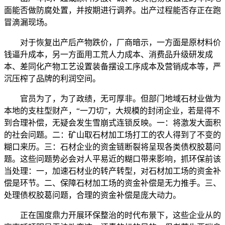
面能否做防腐处置，并按期进行调养。出产过程能否存正在跑
冒滴漏现场。
对于恢复出产后产物跌价，厂商暗示，一方面是原材料价
钱逼升成本，另一方面用工荒人力成本、消费品升级研发成
本、差同化产物工艺设置装备摆设工序成本及营销成本等，严
沉压榨了品牌的利润空间。
官员为了，为了政绩，无可厚非。但部门地域石材业做为
本地的支柱型财产，“一刀切”，大规模的封闭企业，若是得不
到合理补偿，无疑会发生雪崩式连锁反映。一：将激发大面积
的社会问题。二：矿山取石材加工场打工的农人得到了不变的
糊口来历。三：石材企业的资金链断裂将呈现各类债权胶葛问
题。这些问题势必会对人平易近的糊口带来影响，抓环保前该
当处理：一，加速石材业的转产转型，对石材加工场的资金补
偿是环节。二、保障石材加工场的资金补偿是无力推手。三、
处理债权胶葛问题，合理的资金补偿是庞大动力。
正在国度鼎力开展环保整治的时代布景下，这些企业从的