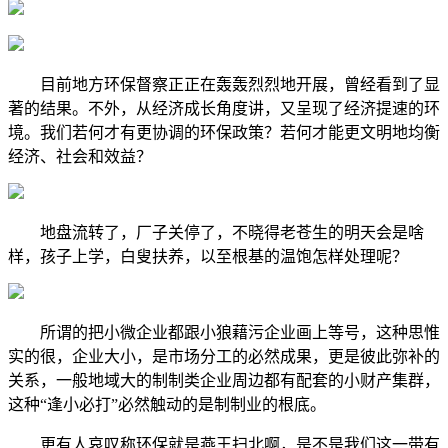
目前地方环保督察正正在轰轰烈烈地开展，曾经看到了显
著的结果。不外，从经济成长角度讲，又呈现了经济提速的环
境。我们若何才有更协调的环保政策？若何才能更文明地均衡
经济、社会和效益？
地盘流转了，厂子关停了，不晓得老苍生的明天会是啥
样，孩子上学，白叟扶养，以至根基的温饱怎样处理呢？
所谓的把小微企业都跟小狼藉污企业画上等号，这种思惟
实的很，企业大小，是市场分工的必然成果，更是彼此弥补的
关系，一般地域大的制制类企业周边都有配套的小财产集群，
这种“逢小必打”必然触动的是制制业的根底。
更有人哀叹称环保就是燕王扫北啊，是不是我们这一带有