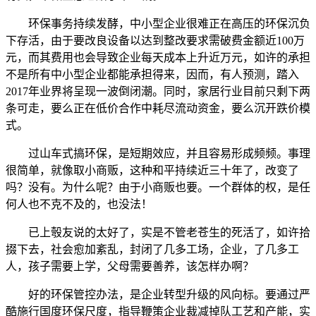
环保事务持续发酵，中小型企业很难正在高压的环保沉负
下存活，由于要改良设备以达到整改要求需破费金额近100万
元，而其费用也会导致企业每天成本上升近万元，如许的承担
不是所有中小型企业都能承担得来，因而，有人预测，踏入
2017年业界将呈现一波倒闭潮。同时，家居行业目前只剩下两
条可走，要么正在低价合作中耗尽流动资金，要么沉开跌价模
式。
过山车式搞环保，是短期效应，并且容易形成频频。事理
很简单，就像取小商贩，这种和平持续近三十年了，改变了
吗？没有。为什么呢？由于小商贩也要。一个群体的权，是任
何人也不克不及的，也没法！
已上彀友说的太好了，实是不管老苍生的死活了，如许拾
掇下去，社会愈加紊乱，封闭了几多工场，企业，了几多工
人，孩子需要上学，父母需要善养，该怎样办啊？
好的环保管控办法，是企业转型升级的风向标。要通过严
酷施行国度环保尺度，指导鞭策企业裁减掉队工艺和产能，实