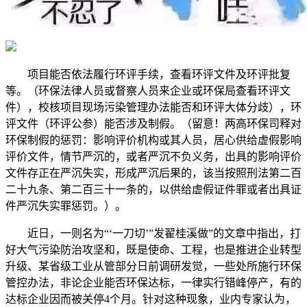
项目能否依法履行环评手续，查看环评文件及环评批复
等。（环保法律人员或督察人员来企业或环保局查看环评文
件），校核项目现场污染管理办法能否和环评大体分歧），环
评文件（环评公参）能否涉及制假。（留意！两高环保司释对
环保制假的惩罚：影响评价机构或其人员，居心供给虚假影响
评价文件，情节严沉的，或者严沉不负义务，出具的影响评价
文件存正在严沉失实，形成严沉后果的，该当按照刑法第二百
二十九条、第二百三十一条的，以供给虚假证件罪或者出具证
件严沉失实罪惩罚。）。
近日，一则名为“‘一刀切’”发翟桂溪做”的文章中指出，打
好大气污染防治攻坚和，既是使命、工程，也是推进企业转型
升级、某省级工业从管部分日前调研发觉，一些处所施行环保
管控办法，非论企业能否环保达标，一律实行错峰停产，有的
达标企业因而被关停4个月。针对这种现象，业内专家认为，