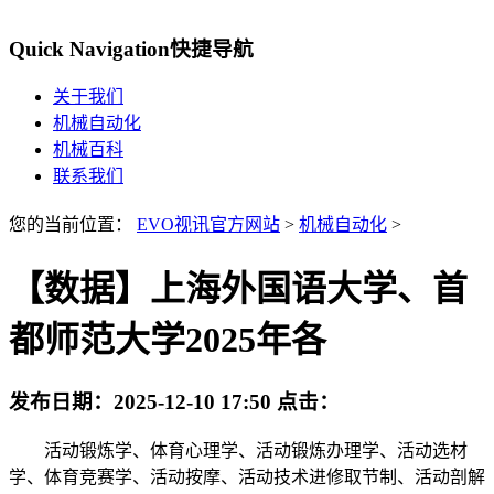
Quick Navigation
快捷导航
关于我们
机械自动化
机械百科
联系我们
您的当前位置：
EVO视讯官方网站
>
机械自动化
>
【数据】上海外国语大学、首
都师范大学2025年各
发布日期：
2025-12-10 17:50
点击：
活动锻炼学、体育心理学、活动锻炼办理学、活动选材
学、体育竞赛学、活动按摩、活动技术进修取节制、活动剖解