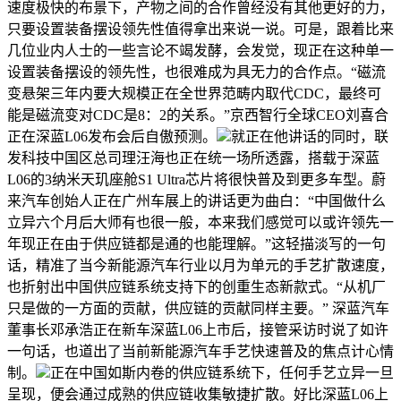
速度极快的布景下，产物之间的合作曾经没有其他更好的力，
只要设置装备摆设领先性值得拿出来说一说。可是，跟着比来
几位业内人士的一些言论不竭发酵，会发觉，现正在这种单一
设置装备摆设的领先性，也很难成为具无力的合作点。“磁流
变悬架三年内要大规模正在全世界范畴内取代CDC，最终可
能是磁流变对CDC是8：2的关系。”京西智行全球CEO刘喜合
正在深蓝L06发布会后自傲预测。
就正在他讲话的同时，联
发科技中国区总司理汪海也正在统一场所透露，搭载于深蓝
L06的3纳米天玑座舱S1 Ultra芯片将很快普及到更多车型。蔚
来汽车创始人正在广州车展上的讲话更为曲白：“中国做什么
立异六个月后大师有也很一般，本来我们感觉可以或许领先一
年现正在由于供应链都是通的也能理解。”这轻描淡写的一句
话，精准了当今新能源汽车行业以月为单元的手艺扩散速度，
也折射出中国供应链系统支持下的创重生态新款式。“从机厂
只是做的一方面的贡献，供应链的贡献同样主要。” 深蓝汽车
董事长邓承浩正在新车深蓝L06上市后，接管采访时说了如许
一句话，也道出了当前新能源汽车手艺快速普及的焦点计心情
制。
正在中国如斯内卷的供应链系统下，任何手艺立异一旦
呈现，便会通过成熟的供应链收集敏捷扩散。好比深蓝L06上