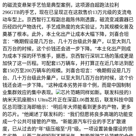
的磁流变悬架手艺恰是典型案例，这项源自超跑法拉利
296GTB的手艺，现在已呈现正在这款售价13万元级的支流电
动车型上。京西智行工程副总裁陈伟刚透露，磁流变减震器已
历经四代产物迭代，手艺成熟度的充实验证，为其规模化普及
奠基了根本。此外，本土化出产让成本大幅下降，刘喜合坦
言：“晚期假设是几万台、几十万台级此外量产，以至大到几
百万台的时候，这个价钱还会进一步下降。”本土化出产则成
为成本下探的环节推手，据悉，京西智行深圳工场的落成更是
加快了这一历程。可配套15万辆车，并打算正在近几年达到配
套150万至200万辆车的规模。刘喜合坦言：“晚期假设是几万
台、几十万台级此外量产，以至大到几百万台的时候，这个价
钱还会进一步下降。”这种成本劣势并非个例，而是中国制制
业集群效应的集中表现。
芯片范畴同样如斯。联发科技的3
纳米天玑座舱S1 Ultra芯片正在深蓝L06首发后，联发科技中国
区总司理汪海即暗示：“明后年大师能看到更多的产物，更多
的芯片。”他阐述了联发科的：“我们但愿将良多高端的功能变
成一个公共可接管的产物。”新能源汽车行业的手艺扩散速
度，已从过去的“年”级压缩至“月”级。一项设置装备摆设的领