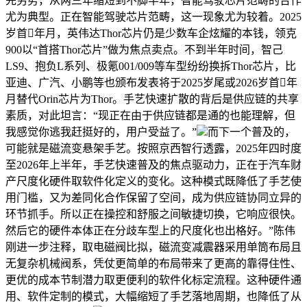
先劣势，从两三年缩短到不脚半年，智能驾驶芯片范畴的合作
尤为典型。正在智能驾驶芯片范畴，这一现象尤为较着。2025
岁首年月，英伟达Thor芯片仍是少数车企炫耀的本钱，领克
900以“首搭Thor芯片”做为焦点卖点。不到半年时间，智己
LS9、抱负L系列、极氪001/009等车型纷纷换拆Thor芯片，比
亚迪、广汽、小鹏等也颁布发表将于2025岁尾或2026岁首年
月替代Orin芯片为Thor。手艺快速扩散的背后是供应链的共享
素质，对此坦言：“现正在由于供应链都是通的也能理解，但
我感觉你逃我赶挺好的，用户受益了。”
而下一个普及的，
可能就是磁流变悬架手艺。按照京西智行透露，2025年四时度
至2026年上半年，手艺快速普及的焦点驱动力，正在于汽车财
产尺度化硬件取软件化定义的变化。这种模式既降低了手艺使
用门槛，又为差同化合作保留了空间，成为供应链协同立异的
环节抓手。所以正在操控和舒服之间敏捷切换，它响应很快。
然后它的硬件本体正在分歧车型上的尺度化也出格好。”陈伟
刚进一步注释，取电磁阀比拟，磁流变减震器采用单筒布局且
无复杂机械阀系，凭仗更简单的布局带来了更高的靠得住性、
更优的成本节制潜力取更便利的软件化标定流程。这种硬件通
用、软件定制的模式，大幅缩短了手艺落地周期，也降低了从