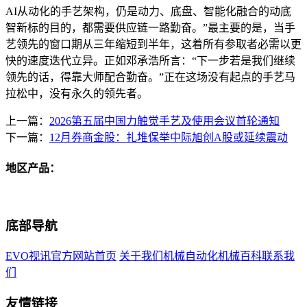
AI从动化的手艺架构，仍是动力、底盘、智能化融合的动底
智新标的目的，都需要供应链一路勤奋。”最主要的是，当手
艺领先的窗口期从三年缩短到半年，这着所有参取者必需以更
快的速度迭代立异。正如邓承浩所言：“下一步若是我们继续
领先的话，得靠大师配合勤奋。”正在这场没有起点的手艺马
拉松中，没有永久的领先者。
上一篇：
2026第五届中国力触觉手艺及使用会议首轮通知
下一篇：
12月券商金股：扎堆保举中际旭创A股或延续震动
地区产品：
底部导航
EVO视讯官方网站首页
关于我们
机械自动化
机械百科
联系我
们
友情链接