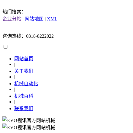
热门搜索：
企业分站
|
网站地图
|
XML
咨询热线：0318-8222022
网站首页
|
关于我们
|
机械自动化
|
机械百科
|
联系我们