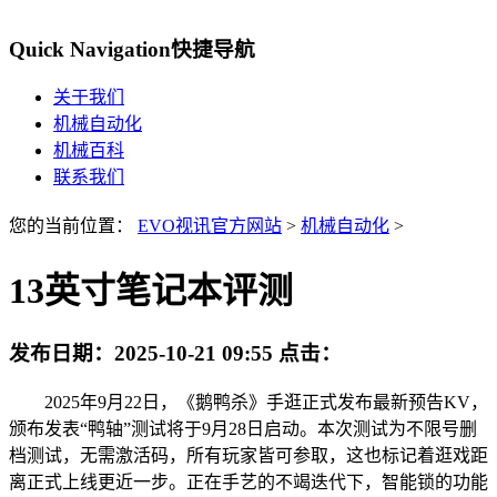
Quick Navigation
快捷导航
关于我们
机械自动化
机械百科
联系我们
您的当前位置：
EVO视讯官方网站
>
机械自动化
>
13英寸笔记本评测
发布日期：
2025-10-21 09:55
点击：
2025年9月22日，《鹅鸭杀》手逛正式发布最新预告KV，
颁布发表“鸭轴”测试将于9月28日启动。本次测试为不限号删
档测试，无需激活码，所有玩家皆可参取，这也标记着逛戏距
离正式上线更近一步。正在手艺的不竭迭代下，智能锁的功能