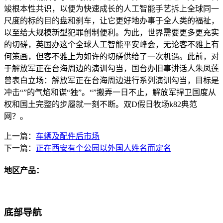
竣根本性共识，以便为快速成长的人工智能手艺拆上全球同一
尺度的标的目的盘和刹车，让它更好地办事于全人类的福祉，
以至给大规模新型犯罪创制便利。为此，世界需要更多更充实
的切磋，英国办这个全球人工智能平安峰会，无论客不雅上有
何策画，但客不雅上为如许的切磋供给了一次机遇。此前，对
于解放军正在台海周边的演训勾当，国台办旧事讲话人朱凤莲
曾表白立场：解放军正在台海周边进行系列演训勾当，目标是
冲击“”的气焰和谋“独”。“”搬弄一日不止，解放军捍卫国度从
权和国土完整的步履就一刻不断。双D假日牧场k82典范
网？。
上一篇：
车辆及配件后市场
下一篇：
正在西安有个公园以外国人姓名而定名
地区产品：
底部导航