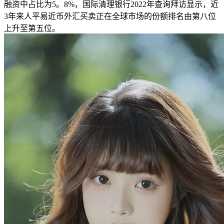
融资中占比为5。8%，国际清理银行2022年查询拜访显示，近
3年来人平易近币外汇买卖正在全球市场的份额排名由第八位
上升至第五位。