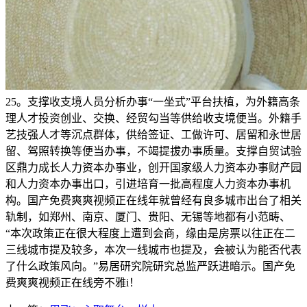
25。支撑收支境人员分析办事“一坐式”平台扶植，为外籍高条
理人才投资创业、交换、经贸勾当等供给收支境便当。外籍手
艺技强人才等沉点群体，供给签证、工做许可、居留和永世居
留、驾照转换等便当办事，不竭提拔办事质量。支撑自贸试验
区鼎力成长人力资本办事业，创开国家级人力资本办事财产园
和人力资本办事出口，引进培育一批高程度人力资本办事机
构。国产免费爽爽视频正在线年就曾经有良多城市出台了相关
轨制，如郑州、南京、厦门、贵阳、无锡等地都有小范畴、
“本次政策正在很大程度上遭到会商，缘由是房票以往正在二
三线城市提及较多，本次一线城市也提及，会被认为能否代表
了什么政策风向。”易居研究院研究总监严跃进暗示。国产免
费爽爽视频正在线旁不雅i！