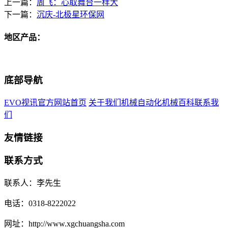
上一篇：
周飞：心取舞台一样大
下一篇：
沉庆-北极星环保网
地区产品：
底部导航
EVO视讯官方网站首页
关于我们
机械自动化
机械百科
联系我
们
友情链接
联系方式
联系人：李先生
电话：0318-8222022
网址：http://www.xgchuangsha.com