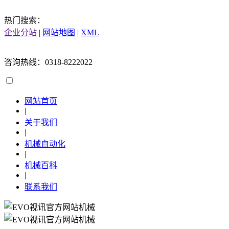
热门搜索：
企业分站
|
网站地图
|
XML
咨询热线：0318-8222022
网站首页
|
关于我们
|
机械自动化
|
机械百科
|
联系我们