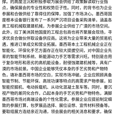
撑。的高度注沉和积极参取为展会供给了政策解读取行业指
点，确保展会的专业性和权势巨子性。同时，的背书也为企业
参展和合做供给了靠得住的保障，加强了市场决心。墨西哥国
度根本设备银行发布了一系列严沉项目设备采购清单，涵盖各
类工程机械取建建机械，为参展企业供给了广漠的市场空间。
此外，拉丁美洲其他国度的工程总包商也将齐聚展会现场，寻
求优良合做伙伴取设备供应商。这将为企业带来大量的贸易机
遇，推进订单成交和营业拓展。墨西哥本土工程机械企业正在
智能化、环保化手艺方面存正在较大提拔空间，对中国企业先
辈的智能节制系统、新能源动力手艺等需求兴旺。特别是合用
于复杂地形和恶劣的高机能设备，耐侵蚀建建机械等，具有广
漠的市场前景。中国企业能够凭仗本身的手艺劣势和产物特
色，填补墨西哥市场的空白，实现市场冲破。企业应照顾具备
智能节制、节能环保、高效功课等特点的高需求产物参展，如
智能挖掘机、电动拆载机、从动化混凝土泵车等。同时，要沉
视产物的差同化合作，凸起本身的手艺劣势和产物特色，满脚
墨西哥市场对高端设备的个性化需求。参展企业应提前制定细
致的参展打算，包罗展品选择、展位设想、宣传材料预备等。
要取组展方连结亲近沟通，领会展会的相关消息和要求，确保