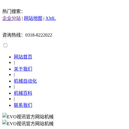
热门搜索：
企业分站
|
网站地图
|
XML
咨询热线：0318-8222022
网站首页
|
关于我们
|
机械自动化
|
机械百科
|
联系我们