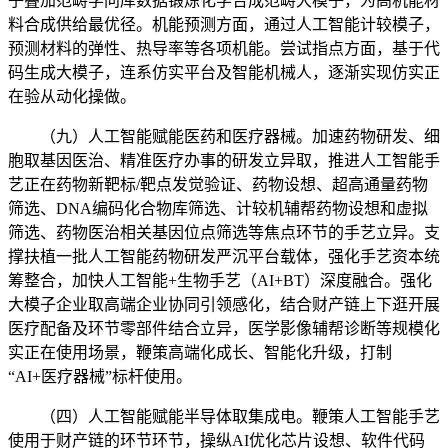
子叠加范畴学问库数据锻炼化学合成范畴大模子，为高机能材
料合成供给最优径。机能预测方面，通过人工智能计较模子，
预测材料的弹性、热导率等各项机能。尝试指点方面，基于代
码生成大模子，连系仿实平台及智能机械人，逐渐实现仿实正
在验从动化操做。
（九）人工智能赋能医药和医疗器械。加速药物研发、细
胞取基因医治、精准医疗办事的研发立异取，推进人工智能手
艺正在药物新靶标/靶点发觉验证、药物设想、超高通量药物
筛选、DNA编码化合物库筛选、计较机辅帮药物设想和虚拟
筛选、药物医治相关基因位点筛选等焦点环节的手艺立异。支
撑扶植一批人工智能药物研发严沉平台载体，强化手艺资本统
筹整合，加快人工智能+生物手艺（AI+BT）深度融合。强化
大模子企业取高端企业协同引领感化，结合财产链上下逛开展
医疗配备及环节零部件结合立异，医学影像辅帮诊断等规模化
实正在使用场景，鞭策高端化成长、智能化升级，打制
“AI+医疗器械”标杆使用。
（四）人工智能赋能半导体取集成电。鞭策人工智能手艺
使用于财产链的环节环节，操纵AI优化芯片设想、软件代码