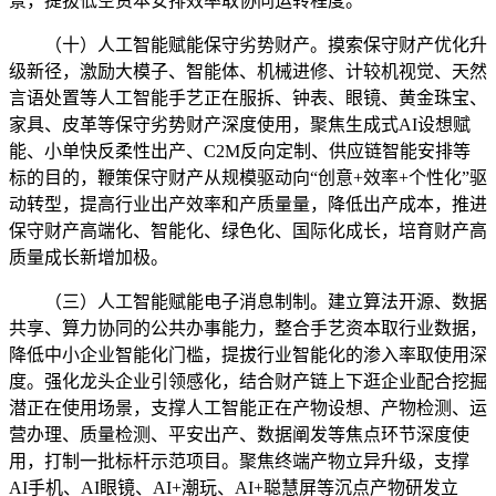
景，提拔低空资本安排效率取协同运转程度。
（十）人工智能赋能保守劣势财产。摸索保守财产优化升
级新径，激励大模子、智能体、机械进修、计较机视觉、天然
言语处置等人工智能手艺正在服拆、钟表、眼镜、黄金珠宝、
家具、皮革等保守劣势财产深度使用，聚焦生成式AI设想赋
能、小单快反柔性出产、C2M反向定制、供应链智能安排等
标的目的，鞭策保守财产从规模驱动向“创意+效率+个性化”驱
动转型，提高行业出产效率和产质量量，降低出产成本，推进
保守财产高端化、智能化、绿色化、国际化成长，培育财产高
质量成长新增加极。
（三）人工智能赋能电子消息制制。建立算法开源、数据
共享、算力协同的公共办事能力，整合手艺资本取行业数据，
降低中小企业智能化门槛，提拔行业智能化的渗入率取使用深
度。强化龙头企业引领感化，结合财产链上下逛企业配合挖掘
潜正在使用场景，支撑人工智能正在产物设想、产物检测、运
营办理、质量检测、平安出产、数据阐发等焦点环节深度使
用，打制一批标杆示范项目。聚焦终端产物立异升级，支撑
AI手机、AI眼镜、AI+潮玩、AI+聪慧屏等沉点产物研发立