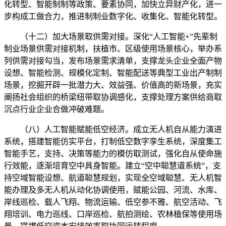
化转型、智能制制等政策、要素协同，加快立异财产化，进一
步构成工做合力，推进制制业数字化、收集化、智能化转型。
（十二）加大场景取供需对接。深化“人工智能+”先辈制
制业场景供需对接机制，扶植市、区级使用场景核心，举办系
列供需对接勾当，发布场景需求清单，支撑龙头企业全面产物
设想、智能检测、规模化定制、智能配送等典型工业出产制制
场景，挖掘开辟一批潜力大、效益强、价值高的新场景，充实
阐扬社会组织的桥梁纽带取协调感化，支撑处理方案供给商取
沉点行业企业合做冲破难题。
（八）人工智能赋能低空经济。成立无人机自从能力演进
系统，搭建智能仿实平台，打制低空数字孪生系统，深度集工
智能手艺，支持、决策等能力的模仿取测试，强化自从使命施
行效能，逐渐培育空中具身智能。建立“空中聪慧道系统”，支
持空域智能设想、航道聪慧规划，实现全空域聪慧、无人机智
能办理及多无人机从动化协调使用，赋能公园、河流、水库、
岸线巡检、载人飞翔、物流运输、低空参不雅、航空活动、飞
翔培训、电力巡线、口岸巡检、航拍测绘、农林植保等使用场