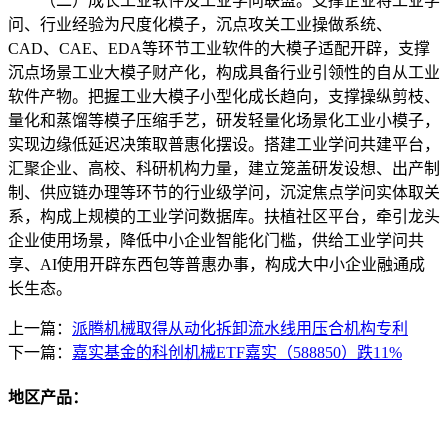
（二）成长工业软件及工业学问联盟。支撑企业将工业学
问、行业经验为尺度化模子，沉点攻关工业操做系统、
CAD、CAE、EDA等环节工业软件的大模子适配开辟，支撑
沉点场景工业大模子财产化，构成具备行业引领性的自从工业
软件产物。把握工业大模子小型化成长趋向，支撑操纵剪枝、
量化和蒸馏等模子压缩手艺，研发轻量化场景化工业小模子，
实现边缘低延迟决策取普惠化摆设。搭建工业学问共建平台，
汇聚企业、高校、科研机构力量，建立笼盖研发设想、出产制
制、供应链办理等环节的行业级学问，沉淀焦点学问实体取关
系，构成上规模的工业学问数据库。扶植社区平台，牵引龙头
企业使用场景，降低中小企业智能化门槛，供给工业学问共
享、AI使用开辟东西包等普惠办事，构成大中小企业融通成
长生态。
上一篇：
派腾机械取得从动化拆卸流水线用压合机构专利
下一篇：
嘉实基金的科创机械ETF嘉实（588850）跌11%
地区产品：