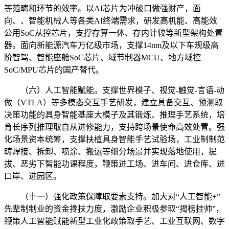
等范畴和环节的效率。以AI芯片为冲破口做强财产，面
向、、智能机械人等各类AI终端需求，研发高机能、高能效
公用SoC从控芯片，支撑存算一体、存内计较等新型架构处置
器。面向新能源汽车万亿级市场，支撑14nm及以下车规级高
阶智驾、智能座舱SoC芯片、域节制器MCU、地方域控
SoC/MPU芯片的国产替代。
（六）人工智能赋能。支撑世界模子、视觉-触觉-言语-动
做（VTLA）等多模态交互手艺研发，建立具备交互、预测取
决策功能的具身智能基座大模子及其锻炼、推理手艺系统，培
育长序列推理取自从进修能力，支持跨场景使命高效处置。强
化场景资本统筹，支撑扶植具身智能手艺试验场，工业制制范
畴焊接、拆卸、喷涂、搬运等细分场景并实现落地使用，提
拔、恶劣下智能功课程度，鞭策进工场、进车间、进仓库、进
口岸、进园区。
（十一）强化政策保障取要素支持。加大对“人工智能+”
先辈制制业的资金搀扶力度，激励企业积极参取“揭榜挂帅”，
鞭策人工智能赋能新型工业化政策取手艺、工业互联网、数字