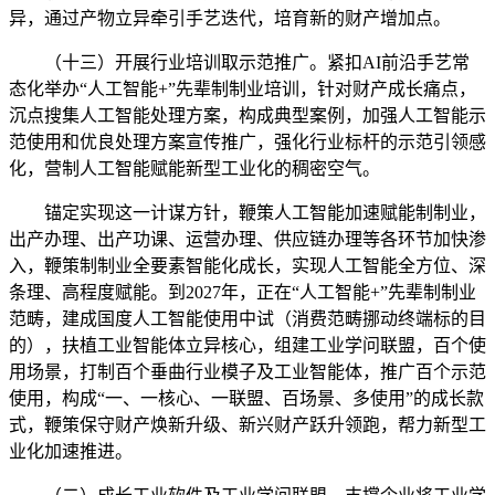
异，通过产物立异牵引手艺迭代，培育新的财产增加点。
（十三）开展行业培训取示范推广。紧扣AI前沿手艺常
态化举办“人工智能+”先辈制制业培训，针对财产成长痛点，
沉点搜集人工智能处理方案，构成典型案例，加强人工智能示
范使用和优良处理方案宣传推广，强化行业标杆的示范引领感
化，营制人工智能赋能新型工业化的稠密空气。
锚定实现这一计谋方针，鞭策人工智能加速赋能制制业，
出产办理、出产功课、运营办理、供应链办理等各环节加快渗
入，鞭策制制业全要素智能化成长，实现人工智能全方位、深
条理、高程度赋能。到2027年，正在“人工智能+”先辈制制业
范畴，建成国度人工智能使用中试（消费范畴挪动终端标的目
的），扶植工业智能体立异核心，组建工业学问联盟，百个使
用场景，打制百个垂曲行业模子及工业智能体，推广百个示范
使用，构成“一、一核心、一联盟、百场景、多使用”的成长款
式，鞭策保守财产焕新升级、新兴财产跃升领跑，帮力新型工
业化加速推进。