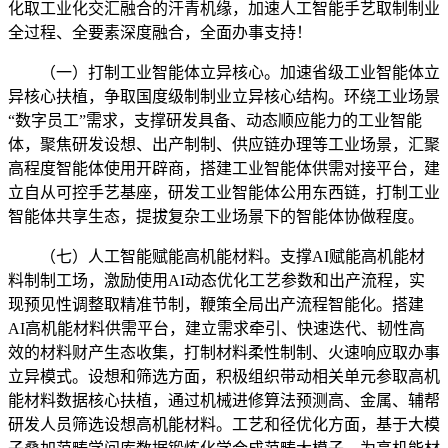
化取工业化交汇融合的汗青机缘，加速人工智能手艺取制制业
全过程、全要素深度融合，全面办事支持！
（一）打制工业智能体立异核心。加速省级工业智能体立
异核心扶植，争取国度级制制业立异核心结构。环绕工业场景
“数字员工”需求，支撑研发具备、动态顺应能力的工业智能
体，聚焦研发设想、出产制制、供应链办理等工业场景，汇聚
高程度智能体使用开辟商，搭建工业智能体供需对接平台，建
立自从可控手艺基座，研发工业智能体公用东西链，打制工业
智能体共享生态，提拔复杂工业场景下的智能体协做程度。
（七）人工智能赋能高机能材料。支撑AI赋能高机能材
料制制工场，激励使用AI动态优化工艺参数和出产流程，实
现预见性调整取精准节制，鞭策全局出产流程智能化。搭建
AI高机能材料供需平台，建立需求牵引、快速迭代、韧性高
效的材料财产生态收集，打制材料柔性制制、火速响应取办事
立异模式。设想和筛选方面，积极组织带动相关单元参取高机
能材料数据核心扶植，通过机械进修算法预测高、金属、辅帮
研发人员筛选设想高机能材料。工艺和径优化方面，基于大模