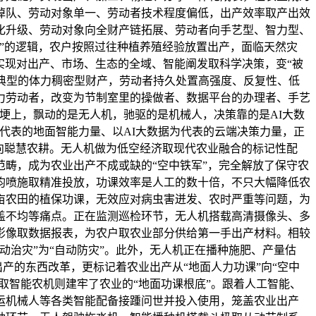
掉队、劳动对象单一、劳动者技术程度偏低，出产效率取产出效
化升级、劳动对象向全财产链拓展、劳动者向手艺型、智力型、
”的逻辑，农户按照过往种植养殖经验放置出产，面临天然灾
实现对出产、市场、生态的全域、智能阐发取科学决策，变“被
是典型的体力稠密型财产，劳动者持久处置高强度、反复性、低
力劳动者，改变为节制室里的操做者、数据平台的办理者、手艺
埂上，飘动的是无人机，驰驱的是机械人，决策靠的是AI大数
代表的地面智能力量、以AI大数据为代表的云端决策力量，正
向聪慧农耕。无人机做为低空经济取现代农业融合的标记性配
畴，成为农业出产不成或缺的“空中铁军”，完全解放了保守农
均喷施取精准投放，功课效率是人工的数十倍，不只大幅降低农
亩农田的植保功课，无效应对病虫害迸发、农时严重等问题，为
盖不均等痛点。正在监测巡检环节，无人机搭载高清摄像头、多
影像取数据报表，为农户取农业部分供给第一手出产材料。相较
治灾”为“自动防灾”。此外，无人机正在播种施肥、产量估
产的东西改革，更标记着农业出产从“地面人力功课”向“空中
取智能农机则建牢了农业的“地面功课根底”。跟着人工智能、
运机械人等各类智能配备接踵问世并投入使用，笼盖农业出产