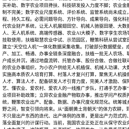
买补助、数字农业项目搀扶、科技研发投入力度不脚；农业金
制不完美；数字农业尺度系统、评价系统、监管系统尚未成立
程、持久工程。必需问题导向、方针导向、成果导向，强化科
代农业财产系统，让无人机展翅田空、机械人驰驱田埂、大数
人、无人机系统、高端传感器、农业AI大模子、数字孪生农场
技取使用，扶植聪慧农业中试、示范园区，鞭策科研从尝试室
建立“天空位人机”一体化数据采集收集。打破部分数据壁垒
产、加工、畅通、办事全链条深度融合，扶植一批无人农场、
户成长并沉，通过地盘流转、托管办事、股份合做、合做社联
的农业办事组织，为小农户供给无人机植保、机械人功课、大
实施高本质农人培育打算、村落人才复兴打算，聚焦无人机操
人才、算法人才、配备研发人才引育力度，完美人才激励、保
艺、懂农业、爱农村、爱农人的一线推广步队，打通手艺办事
业项目补助政策；立异农业金融产物取办事，推出学问产权质
统，鞭策农业出产、配备、数据、办事尺度化规范化。统筹城
野之间，智变引领向将来。从“面朝黄土背朝天”的体力农耕，
不只是出产东西的迭代、出产体例的改革，更是出产力范式的
落全面复兴的计谋行动。当前，我国农业正处正在从保守农业