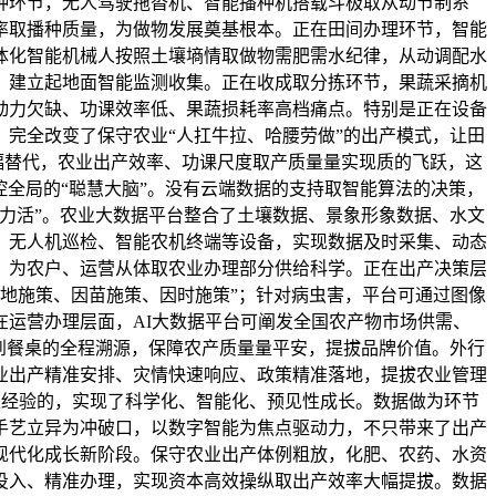
种环节，无人驾驶拖沓机、智能播种机搭载斗极取从动节制系
率取播种质量，为做物发展奠基根本。正在田间办理环节，智能
体化智能机械人按照土壤墒情取做物需肥需水纪律，从动调配水
，建立起地面智能监测收集。正在收成取分拣环节，果蔬采摘机
动力欠缺、功课效率低、果蔬损耗率高档痛点。特别是正在设备
，完全改变了保守农业“人扛牛拉、哈腰劳做”的出产模式，让田
幅替代，农业出产效率、功课尺度取产质量量实现质的飞跃，这
控全局的“聪慧大脑”。没有云端数据的支持取智能算法的决策，
力活”。农业大数据平台整合了土壤数据、景象形象数据、水文
、无人机巡检、智能农机终端等设备，实现数据及时采集、动态
，为农户、运营从体取农业办理部分供给科学。正在出产决策层
因地施策、因苗施策、因时施策”；针对病虫害，平台可通过图像
运营办理层面，AI大数据平台可阐发全国农产物市场供需、
到餐桌的全程溯源，保障农产质量量平安，提拔品牌价值。外行
业出产精准安排、灾情快速响应、政策精准落地，提拔农业管理
然取经验的，实现了科学化、智能化、预见性成长。数据做为环节
手艺立异为冲破口，以数字智能为焦点驱动力，不只带来了出产
现代化成长新阶段。保守农业出产体例粗放，化肥、农药、水资
投入、精准办理，实现资本高效操纵取出产效率大幅提拔。数据