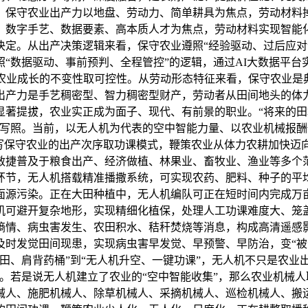
，保守农业出产力以地盘、劳动力、简单耕具为焦点，劳动材料
、数字手艺、数据要素、高本质人才为焦点，劳动材料实现智能
决定。从出产决策逻辑来看，保守农业遵照“经验驱动、过后应对
“数据驱动、事前预判、全程管控”的逻辑，通过AI大数据平台
幅提拔农业成长的不变性取可控性。从劳动形态特征来看，保守农业
出产力是手艺稠密型、智力稠密型财产，劳动者从田间地头的体
著提拔，农业实正成为面子、现代、有前景的职业。“将来的田
写照。当前，以无人机为代表的空中智能力量、以农业机械报酬
改写保守农业的出产次序取功课模式，鞭策农业从体力农耕加快迈
敏捷普及于粮食出产、经济做植、林果业、畜牧业、渔业等多个范
环节，无人机搭载精准播撒系统，可实现农药、肥料、种子的平
面源污染。正在大田种植中，无人机编队可正在短时间内完成万
机可避开复杂地形，实现精细化植保，处理人工功课难度大、笼
墒情、病虫害发生、农田积水、秸秆焚烧等消息，构成高清遥感
时发觉田间现患，实现病虫害早发觉、早预警、早防治，变“被动
田、肩背药桶”到“无人机升空、一键功课”，无人机不只是农业出
。若是说无人机建立了农业的“空中智能收集”，那么农业机械人
械人、施肥机械人、除草机械人、采摘机械人、巡检机械人、搬