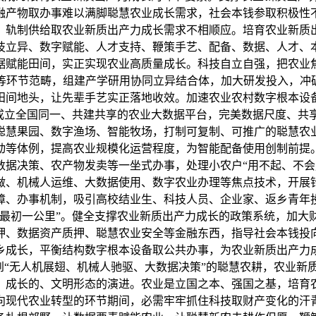
融产物取办事难以满脚聪慧农业成长需求，社会本钱参取积极性
，轨制供给取农业新质出产力成长需求不相顺应。培育农业新质
技立异、数字赋能、人才支持、鞭策手艺、配备、数据、人才、
据赋能田间，实正实现农业高质量成长。科技自立自强，把农业
等环节范畴，组建产学研用协同立异结合体，加大研发投入，冲
田间地头，让先辈手艺实正落地收效。加速农业农村数字根本设备
，成立全国同一、共建共享的农业大数据平台，完美数据尺度、共
聪慧果园、数字渔场、智能牧场，打制可复制、可推广的聪慧农
动等体例，提高农业规模化运营程度，为智能配备使用创制前提
数据决策、农产物发卖等一坐式办事，处理小农户“用不起、不会
做、机械人运维、大数据使用、数字农业办理等焦点技术，开展
障、办事机制，吸引高校结业生、科技人员、企业家、返乡青年
“最初一公里”。健全支撑农业新质出产力成长的政策系统，加大
押、数据资产质押、聪慧农业安全等金融东西，指导社会本钱投
乡成长，平衡结构数字根本设备取公共办事，为农业新质出产力
到“无人机展翅、机械人驰驱、大数据决策”的聪慧农耕，农业新
、成长的、文明形态的演进。农业是立国之本、强国之基，培育
向现代农业转型的环节期间，必需牢牢抓住科技取财产变化的汗