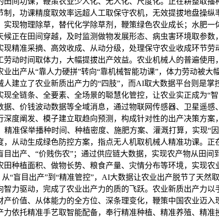
的田间功课，鞭策农业少人化、无人化、尺度化。正在耕整取播
节制，功课精度取效率远超人工取保守农机，无效提拔地盘操纵
，实现物理除草，替代化学除草剂，鞭策绿色农业成长；水肥一
天候正在田间穿越，及时监测做物发展形态、病虫害环境取参数
实现精准采摘、高效收成、从动分级，处理保守农业收成环节劳
工劳动时间取体力，大幅提拔出产效益。农业机械人的普遍使用
业出产从“靠人力硬拼”转向“靠机械智能功课”，体力劳动被大
人建立了农业新质出产力的“四肢”，而AI取大数据平台则是掌
实现全链条、全要素、全场景的聪慧化管控，让农业实正成为“智
数据、价钱波动数据等全域消息，通过物联网传感器、卫星遥感
行深度阐发、模子建立取趋向预测，构成针对性的出产决策方案
，精准保举播种时间、种植密度、施肥方案、灌溉打算，实现“
度，从动生成绿色防控方案，指点无人机取机械人精准功课。正在
盲目出产、“价贱伤农”；通过供应链大数据，实现农产物从田间
农田种植面积、做物长势、粮食产量、灾情分布等环境，实现农
，从“盲目出产”到“精准管控”，AI大数据让农业出产脱节了天
向智力驱动，完成了农业出产力的质的飞跃。农业新质出产力以
财产价值、从体能力的全方位、深条理变化，鞭策中国农业迈入
产力依托精准手艺取智能配备，奉行精准种植、精准养殖、精准