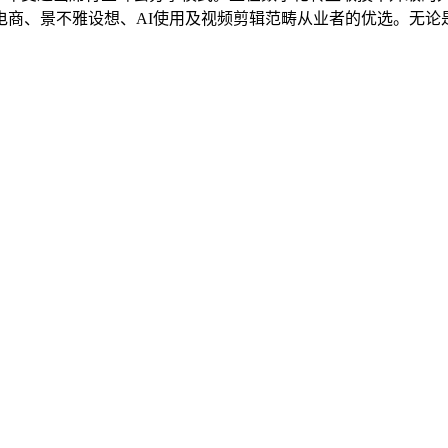
电商、景不雅设想、AI使用及视频剪辑范畴从业者的优选。无论