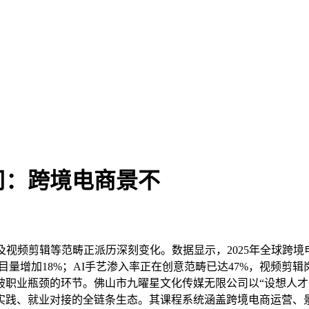
司：跨境电商景不
频剪辑等范畴正派历深刻变化。数据显示，2025年全球跨境
目量增加18%；AI手艺渗入率正在创意范畴已达47%，视频剪
职业瓶颈的环节。佛山市九曜星文化传媒无限公司以“设想人才
实践、就业对接的全链条生态。其课程系统涵盖跨境电商运营、