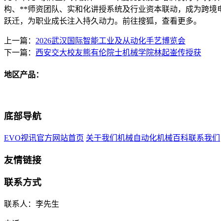
构、**师资团队、实和化讲授系统及行业资本联动，成为跨境
跃迁，为职业成长注入持久动力。前往搜狐，查看更多。
上一篇：
2026武汉国际智能工业及从动化手艺博览会
下一篇：
西安交大校友熊有伦院士机械学院林起崟传授获
地区产品：
底部导航
EVO视讯官方网站首页
关于我们
机械自动化
机械百科
联系我们
友情链接
联系方式
联系人：李先生