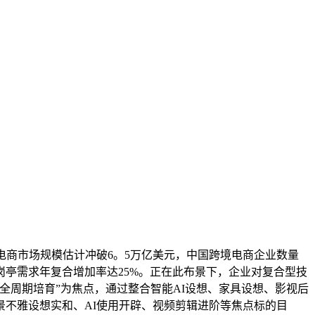
电商市场规模估计冲破6。5万亿美元，中国跨境电商企业数量
辑岗亭需求年复合增加率达25%。正在此布景下，企业对复合型技
全周期培育”为焦点，通过整合智能AI设想、家具设想、影视后
景不雅设想实和、AI使用开辟、视频剪辑进阶等焦点标的目