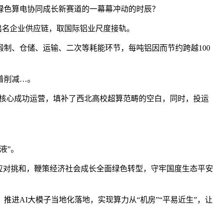
绿色算电协同成长新赛道的一幕幕冲动的时辰？
出名企业供应链，取国际铝业尺度接轨。
、仓储、运输、二次等耗能环节，每吨铝因而节约跨越100
着削减…。
核心成功运营，填补了西北高校超算范畴的空白，同时，投运
液”。
应对挑和，鞭策经济社会成长全面绿色转型，守牢国度生态平安
AI大模子当地化落地，实现算力从“机房”“平易近生”，让