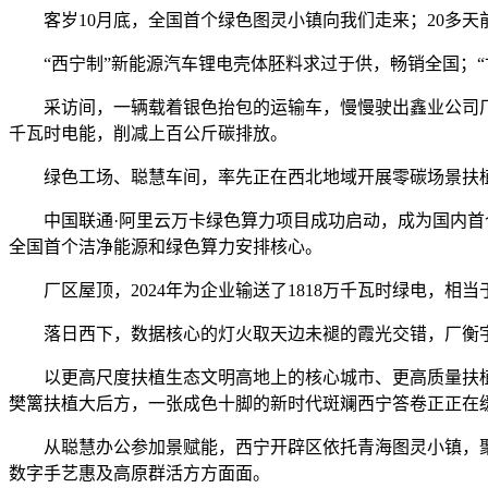
客岁10月底，全国首个绿色图灵小镇向我们走来；20多天
“西宁制”新能源汽车锂电壳体胚料求过于供，畅销全国；“
采访间，一辆载着银色抬包的运输车，慢慢驶出鑫业公司厂区
千瓦时电能，削减上百公斤碳排放。
绿色工场、聪慧车间，率先正在西北地域开展零碳场景扶植
中国联通·阿里云万卡绿色算力项目成功启动，成为国内首个
全国首个洁净能源和绿色算力安排核心。
厂区屋顶，2024年为企业输送了1818万千瓦时绿电，相当于
落日西下，数据核心的灯火取天边未褪的霞光交错，厂衡宇顶
以更高尺度扶植生态文明高地上的核心城市、更高质量扶植财
樊篱扶植大后方，一张成色十脚的新时代斑斓西宁答卷正正在
从聪慧办公参加景赋能，西宁开辟区依托青海图灵小镇，聚焦
数字手艺惠及高原群活方方面面。