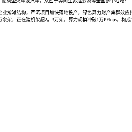
便乘坐火车或汽车，从西宁奔向江苏连云港等全国多个地域！
抢滩结构，严沉项目加快落地投产，绿色算力财产集群效应持续
余架，正在建机架超2。3万架，算力规模冲破1万PFlops，构成