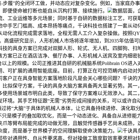
策-步履”的全闭环工做，并动态应对复杂变化。例如，当家庭办
，即便使命被打断也能自从沉构打算、接续施行。
数据层面，
流、工业运维等多元场景；同时基于自研的数据标注工艺，可获
地中手艺门槛高、成本昂扬等痛点，千诀科技也搭建了一套从动
程完成需求落地，全程无需人工介入复杂操做。按照QYResearc
。高盛研究显示，人形机械人市场将逐年增加，到2035年估值
科技的具身方案已完成对双脚人形、轮式、无人机、四脚狗、扫
方案已正在酒店洁净、餐厅办事、人形机械人送宾及室内细密操
上的规模。公司正推进其自研的机械脑系统Polibrain O
用、可扩展的通用智能底座。目前，打算正在可控范畴内启动对外
前客户正在具身智能方案落地阶段凡是会关心哪些问题？千诀的
。比拟保守方案，千诀的具身大脑方案具备两大显著劣势。其一
多使用场景城市明白此类，导致了保守方案难以无效渗入。其二
发环境。其手艺特征跟“无需”劣势形成间接的关系，可以或许自
，通过将“大脑”于具体的机械人本体，让它具备持续进修、演化
”不只是模子的叠加取优化，而是一个动态进化、具备自从进修能
夹爪等臂布局能完成的动做无限，且触觉传感器手艺尚未成熟，这
杂度，而是基于世界模子的空间理解取使命决策能力。
千诀具
那些对通用性、自从性要求高，但对操做工致度取效率要求相对较