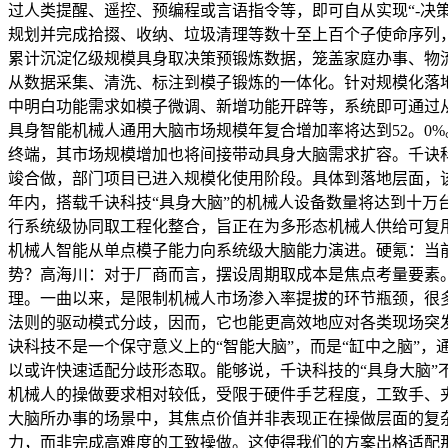
过人类提醒、遥控、预编程或言语指令等，即可自从实现“-决
规划并完成拾掇、收纳、垃圾清理等数十至上百个子使命序列
累计沉淀亿级规模具身取决策预锻炼数据，笼盖家庭办事、物
从数据采集、清洗、标注到模子锻炼的一体化。针对规模化落
中明白功能需求如模子微调、新增功能开辟等，系统即可通过从动化流
具身智能机械人通用大脑市场规模年复合增加率将达到52。0%
终端，其市场规模增加也将间接带动具身大脑需求扩容。千诀
竣合做，部门项目已进入规模化使用阶段。具体到落地层面，该
年内，搭载千诀科技“具身大脑”的机械人设备数量将达到十万台以
行系统级协同取工程化整合，旨正在为多形态机械人供给可复
机械人智能从单点模子能力向系统级大脑能力演进。硬氪：当
势？高海川：对于厂商而言，摆设周期取成本是焦点考量要素
理。一曲以来，是限制机械人市场渗入率提拔的环节瓶颈，很
法则的驱动模式分歧，因而，它也能更高效地应对各类现场突
诀科技不是一个保守意义上的“智能大脑”，而是“缸中之脑”
以或许快速适配分歧形态取。能够说，千诀科技的“具身大脑
机械人的操做要求相对较低，受限于硬件手艺程度，工致手、
大脑所办事的场景中，其焦点价值并非表现正在操做层面的复
力，而非完成高难度的工致操做。这使得我们的方案出格适配