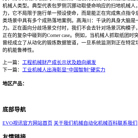
机械人类型。典型代表包罗侧沉挪动取使命响应的扫地机械人
力，它不局限于施行单一预设使命，而是能正在完成焦点指令
类场景中具有多个成熟落地案例。高海川：千诀的具身大脑是
力。正在面向分歧场景交付时，我们不会去针对场景沉构模子
正在的复杂中碰到的Corner case。例如，当机械人抓
曾经成立了从动化的锻炼数据管道，一旦系统监测到正在特定
的机能鲁棒性。
上一篇：
工程机械财产成长示状及趋向阐发
下一篇：
工业机械人出海彰显“中国智制”硬实力
地区产品：
底部导航
EVO视讯官方网站首页
关于我们
机械自动化
机械百科
联系我们
友情链接