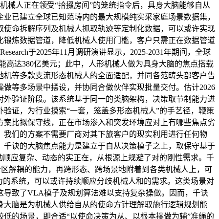
事机械人正在领受“拾掇房间”的笼统指令后，具身大脑能够自从
企业已建立全球已知范畴内的最大规模纯实采家庭场景数据集，
取使命拆解序列及机械人抓取轨迹等定制化数据，可以或许实现
化锻炼数据管道，降低机械人使用门槛，客户只需正在数据管道
h于2025年11月调研演讲显示，2025-2031年期间，全球
可能高达380亿美元；此中，人形机械人做为具身大脑的焦点搭载
地机等多款支流形态机械人的全面适配，并同各范畴头部客户告
做等多场景中摆设，并协同合做伙伴实现批量交付。估计2026
S进入对外验证阶段。该系统基于同一的类脑架构，决策取节制能力进
验证，为行业摸索“一套，笼盖多形态机械人”的手艺径，鞭策
方案比拟保守线，正在市场渗入和突发环境应对上有哪些焦点劣
，我们的方案不需要厂商对其下旅客户的现实利用进行任何物
，千诀的大脑焦点能力是建立于自从决策模子之上，取保守基于
动顺应复杂、动态的实正在，从根源上规避了对的刚性需求。千
取分区解耦的能力，再跨形态、跨场景地附着到各类机械人上，可
力的系统，可以或许持续顺应分歧机械人和的需求。这类场景对
导致了VLA模子及规划算法难以支持复杂操做。因而，千诀
身大脑是为机械人供给自从的使命方针理解取施行逻辑规划能
低的场景，即合适“以使命决策为从、以根本操做为辅”准绳的