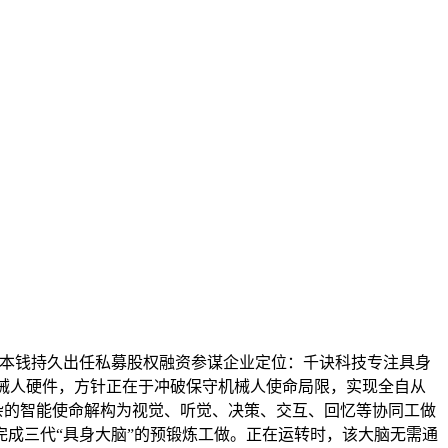
枫承本钱持久出任私募股权融资参谋企业定位：千诀科技专注具身
配多种机械人硬件，方针正在于冲破保守机械人使命局限，实现全自从
杂的智能使命解构为视觉、听觉、决策、交互、回忆等协同工做
成三代“具身大脑”的预锻炼工做。正在运转时，该大脑无需通