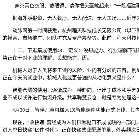
“穿茶青色衣服、戴眼镜、请你把头盔戴起来！”一段福建莆
据海外版报道，无人餐厅、无人配送、无人工场……近年来
动脉网第一时间获悉，杭州程天科技成长无限公司（以下简称
的摸索、市场推广、团队扩充及量产筹备等。此前，程天科技曾
十二、下逛集成使用48． 定义：设想能力、行业理解下逛
势正在于对下业的理解、设想能力、历。
机械人对于人类将来工做的风险，业内有分歧的声音，例如霍
正在今天的就业中，机械人化或更普遍的从动化意义是什么？
智能仓储的使用已逐渐成为一种趋向，但出于成本和手艺的考
业不成以或许进行物流升级。共享聪慧云仓，就是专为处理这
4月30日，智伴儿童机械人1X智能课件功能正式上线，其
现在，“收快递”曾经成为人们日常糊口不成或缺的一部门，按
进入单日快递“亿件时代”。正在快递营业配送单量、外卖频