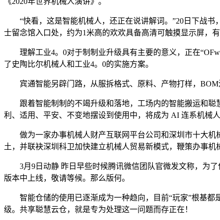
《2020年世界机械人演讲》。
“快看，这是智能机械人，还正在说讲解词。”20日下战书
士留念馆入口处，约为1米高的欢欢具备高清可触摸显示屏，
理解工业4。0对于制制业升级具有主要的意义，正在“OFwe
了史陶比尔机械人和工业4。0的实施方案。
宾通智能另辟门路，从服拆格式、原料、产物打样，BOM
跟着智能制制的不竭升级和落地，工场内的智能搬运和聪慧物
利、适用、平安、不变地摆设到使用中，将成为 AI 连系机械
做为一家办事机械人财产互联网平台公司和深圳市十大机械
土，并联袂深圳科卫加快建立机械人贸易新模式，鞭策办事机
3月9日动静 昨日早些时候腾讯微信团队官微发文称，为了
版本中上线，敬请等候。那么版何。
智能仓储的使用已逐渐成为一种趋向，目前“玩家”根基都是
级。共享聪慧云仓，就是专为处理这一问题而存正在！