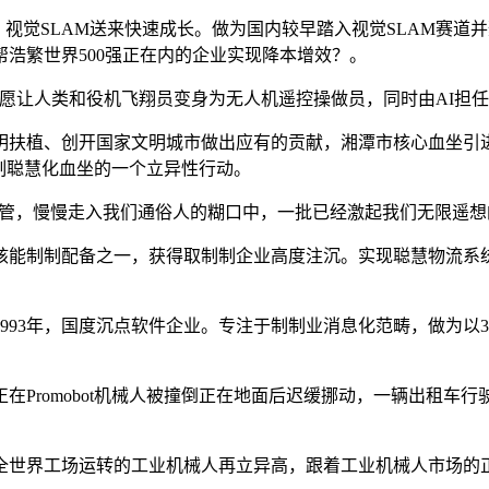
觉SLAM送来快速成长。做为国内较早踏入视觉SLAM赛道
浩繁世界500强正在内的企业实现降本增效？。
愿让人类和役机飞翔员变身为无人机遥控操做员，同时由AI担
植、创开国家文明城市做出应有的贡献，湘潭市核心血坐引进
制聪慧化血坐的一个立异性行动。
管，慢慢走入我们通俗人的糊口中，一批已经激起我们无限遥想
核能制制配备之一，获得取制制企业高度注沉。实现聪慧物流系
93年，国度沉点软件企业。专注于制制业消息化范畴，做为以3
romobot机械人被撞倒正在地面后迟缓挪动，一辆出租车
全世界工场运转的工业机械人再立异高，跟着工业机械人市场的