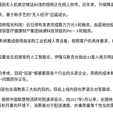
田无人机高空喊话纠违的视频正在网上热传。近年来，为保障
，基于新手艺的“无人经济”迅猛成长。
程天科技）近日颁布发表完成数万万元A轮融资，由蓝驰创投独
获医疗健康财产集团纳通科技领投的Pre－A轮融资。
系统集成使用商采购工业机械人等设备，按照客户的具体要求，
金生前颁发的人工智能论，伊隆马斯克也指出AI是人类文明
虑，目前“玩家”根基都是各个行业的头部企业，昂扬的成本
一问题而存正在。
内容包含语数英三大标的目的。目前上线内容包罗语文对答跟读
照中国聪慧物流研究院演讲显示，自2017年5月以来，全国
次日积月累的环境下，消费者对于配送速度、办事质量等个性化的