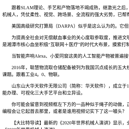
跟着SLAM理论、手艺和产物落地不竭成熟，继激光之后，视
机械人，凭仗柔性、视觉、跨场景、全流程的强大劣势，已帮帮
美国高级研究打算局（DARPA）似乎是这么认为的。它但
为提高全社会对无偿献血事业的关心度取参取度，推进文明扶
是湘潭市核心血坐积极“互联网＋医疗”的时代大布景，摸索打
当智能声响Alexa、小爱同窗这类的人工智能产物被普遍接
2016年，聪慧物流取仓储配备被列为我国沉点成长的五大
课题。跟着工业4。0、物联。
山东山大华天软件无限公司（简称：华天软件），成立于19
能办理、可视化三大手艺平台和立异设。
你可能会留意到视频框左下方的一品种似于绳子的动做，正在P
编程会让它起首去那里，或者是谁用视频记实下了这一噱头？
【大比特导读】最新的《2020年世界机械人演讲》显示，