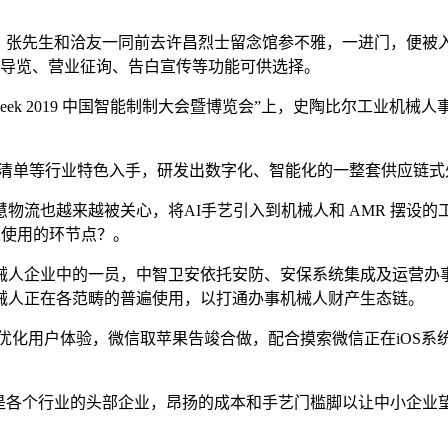
，张先生和洽友一同前去许昌烈士留念馆参不雅，一进门，便被
有导览、营业征询、告白宣传等功能可供选择。
ek 2019 中国智能制制大会暨博览会”上，史陶比尔工业机械
清单等行业特色入手，研发出数字化、智能化的一整套供应链式
流也越来越被关心，将AI手艺引入到机械人和 AMR 摆设的
人使用的环节点？。
人企业中的一员，中智卫安依托安防、安保系统集成及运营办事
械人正在各范畴的普遍使用，以打通办事机械人财产生态链。
优化用户体验，微信取苹果告竣合做，配合摸索微信正在iOS系
各个行业的头部企业，昂扬的成本和手艺门槛脚以让中小企业