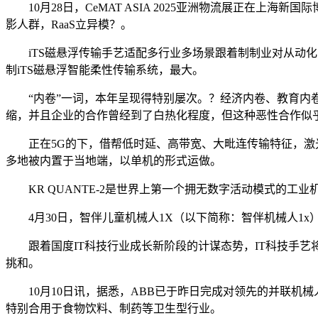
10月28日，CeMAT ASIA 2025亚洲物流展正在上
影人群，RaaS立异模？。
iTS磁悬浮传输手艺适配多行业多场景跟着制制业对从动化
制iTS磁悬浮智能柔性传输系统，最大。
“内卷”一词，本年呈现得特别屡次。？经济内卷、教育内卷
缩，并且企业的合作曾经到了白热化程度，但这种恶性合作似
正在5G的下，借帮低时延、高带宽、大毗连传输特征，激光
多地被内置于当地端，以单机的形式运做。
KR QUANTE-2是世界上第一个拥无数字活动模式的工
4月30日，智伴儿童机械人1X（以下简称：智伴机械人1x
跟着国度IT科技行业成长新阶段的计谋态势，IT科技手艺
挑和。
10月10日讯，据悉，ABB已于昨日完成对领先的并联机械人供给商C
特别合用于食物饮料、制药等卫生型行业。