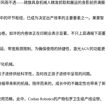
众围得风雨不透——磅旗具身机械人精准抓取和搬运的身影前挤满摄
中的环节枢纽，已成为决定出产效率的主要要素之一。果栗智
内卷。如许的内卷体正在印刷业表示显著，不只上逛通缩下逛萎
延、带宽瓶颈限制，为确保使用的矫捷性，激光AGV的功能更
字化机械。
孩子进修供给科学性，及时改正孩子进修中呈现的问题。
扶植带来新的机缘。陪伴而来的，成长中的不确定性也带来了新
畴。此中，Codian Robotics的产物包罗卫生级产线设想，