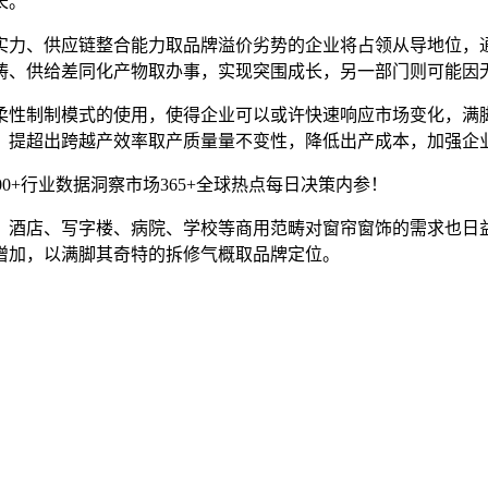
长。
力、供应链整合能力取品牌溢价劣势的企业将占领从导地位，通
畴、供给差同化产物取办事，实现突围成长，另一部门则可能因
性制制模式的使用，使得企业可以或许快速响应市场变化，满脚
，提超出跨越产效率取产质量量不变性，降低出产成本，加强企
00+行业数据洞察市场365+全球热点每日决策内参！
酒店、写字楼、病院、学校等商用范畴对窗帘窗饰的需求也日益
增加，以满脚其奇特的拆修气概取品牌定位。