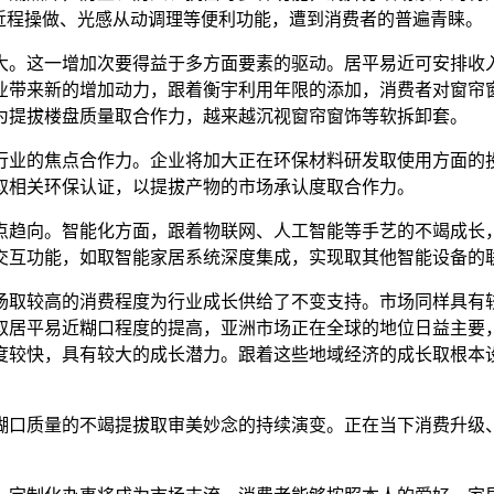
近程操做、光感从动调理等便利功能，遭到消费者的普遍青睐。
。这一增加次要得益于多方面要素的驱动。居平易近可安排收入
业带来新的增加动力，跟着衡宇利用年限的添加，消费者对窗帘
为提拔楼盘质量取合作力，越来越沉视窗帘窗饰等软拆卸套。
业的焦点合作力。企业将加大正在环保材料研发取使用方面的投
取相关环保认证，以提拔产物的市场承认度取合作力。
向。智能化方面，跟着物联网、人工智能等手艺的不竭成长，
交互功能，如取智能家居系统深度集成，实现取其他智能设备的
取较高的消费程度为行业成长供给了不变支持。市场同样具有较
取居平易近糊口程度的提高，亚洲市场正在全球的地位日益主要
度较快，具有较大的成长潜力。跟着这些地域经济的成长取根本
口质量的不竭提拔取审美妙念的持续演变。正在当下消费升级、