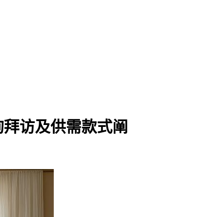
询拜访及供需款式阐