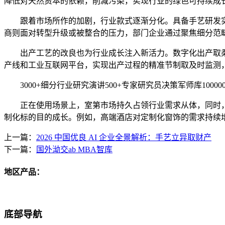
降低对天然资本的依赖，削减污染，实现行业的绿色可持续成
跟着市场所作的加剧，行业款式逐渐分化。具备手艺研发实
商则面对转型升级或被整合的压力，部门企业通过聚焦细分范
出产工艺的改良也为行业成长注入新活力。数字化出产取柔
产线和工业互联网平台，实现出产过程的精准节制取及时监测
3000+细分行业研究演讲500+专家研究员决策军师库10000
正在使用场景上，室第市场持久占领行业需求从体，同时，
制化标的目的成长。例如，高端酒店对定制化窗饰的需求持续
上一篇：
2026 中国优良 AI 企业全景解析：手艺立异取财产
下一篇：
国外泑交ab MBA智库
地区产品：
底部导航