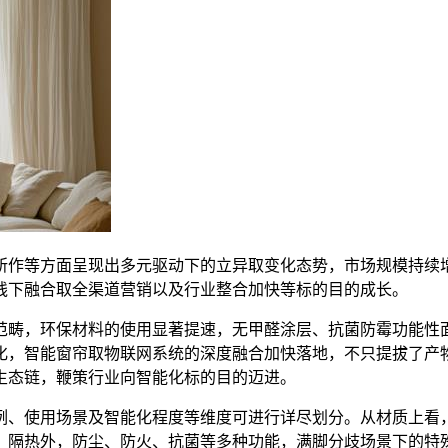
作等方面呈现出多元驱动下的立异取变化态势，市场规模持续增
线下融合取全渠道营销以及行业整合加快等标的目的成长。
，环保材料的使用显著提速，无甲醛涂层、抗菌防霉功能性面
化，智能窗帘取物联网系统的深度融合加快落地，不只提拔了产
生态链，鞭策行业向智能化标的目的迈进。
、使用场景及智能化程度等维度可进行详尽划分。从材质上看，
、隔热外，防尘、防火、抗菌等多种功能，满脚分歧场景下的特