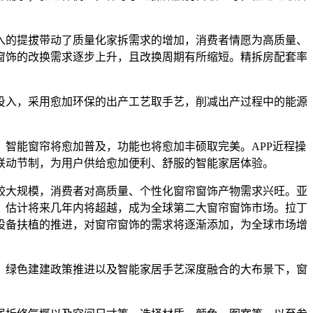
的提拔带动了质量化家拆需求的增加，消费者情愿为高质量、
窗饰的改换需求逐步上升，且改换周期有所缩短。精拆房配套率
入，采用愈加环保的出产工艺取手艺，削减出产过程中的能源
智能窗帘将愈加普及，功能也将愈加丰硕取完美。APP近程操
联动节制，为用户供给愈加便利、舒服的智能家居体验。
大规模，消费者对高质量、个性化窗帘窗饰产物需求兴旺。亚
，估计将来几年内将超越，成为全球第二大窗帘窗饰市场。拉丁
设备扶植的推进，对窗帘窗饰的需求将逐渐添加，为全球市场增
绿色建建政策推进以及智能家居手艺深度融合的大布景下，窗