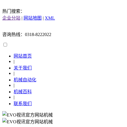
热门搜索：
企业分站
|
网站地图
|
XML
咨询热线：0318-8222022
网站首页
|
关于我们
|
机械自动化
|
机械百科
|
联系我们