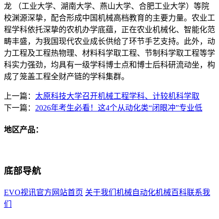
龙 （工业大学、湖南大学、燕山大学、合肥工业大学）等院
校渊源深挚，配合形成中国机械高档教育的主要力量。农业工
程学科依托深挚的农机办学底蕴，正在农业机械化、智能化范
畴丰盛，为我国现代农业成长供给了环节手艺支持。此外，动
力工程及工程热物理、材料科学取工程、节制科学取工程等学
科实力强劲，均具有一级学科博士点和博士后科研流动坐，构
成了笼盖工程全财产链的学科集群。
上一篇：
太原科技大学召开机械工程学科、计较机科学取
下一篇：
2026年考生必看！这4个从动化类“闭眼冲”专业低
地区产品：
底部导航
EVO视讯官方网站首页
关于我们
机械自动化
机械百科
联系我
们