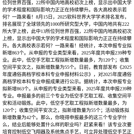
位列世界百强，22所中国内地高校初次上榜，显示出中国大学
的学术程度和国际影响力正正在持续攀升。各大高校表示若
何？一路来看！8月15日，2025软科世界大学学术排名发布，
排名展现了全球领先的1000所研究型大学，中国内地共有222
所大学上榜，此中13所位列世界百强，22所中国内地高校初次
上榜，显示出中国大学的学术程度和国际影响力正正在持续攀
升。各大高校表示若何？一路来看！经统计，本次申报专业拟
新增863个。从申报的专业类型来看，2025年度共申报239种专
业。此中，低空手艺取工程拟新增数量最多，为120个；收集
空间平安次之，拟新增数量为55个。日前，教育部发布《2025
年度通俗高档学校本科专业申报材料公示》，对2025年度通俗
高档学校本科专业申报成果进行公示。据统计，本次申报专业
拟新增863个。从申报的专业类型来看，2025年度共申报239种
专业。申报最多的前三个专业为低空手艺取工程、收集空间平
安和活动锻炼。此中，低空手艺取工程拟新增数量最多，为
120个；收集空间平安次之，拟新增数量为55个；活动锻炼拟
新增数量为42个。那么，你晓得申报最多的这三个专业学什
么，结业后能够处置什么样的职业吗？赶紧来看！该专业次要
培育控制低空飞翔器及系统焦点手艺，可立异处理低空手艺正