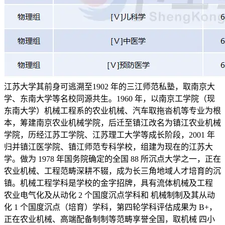
江苏大学其前身可逃溯至1902 年的三江师范私塾，取南京大
学、东南大学等名校同源共生。1960 年，以南京工学院（现
东南大学）机械工程系的农业机械、汽车取拖沓机等专业为根
本，筹建南京农业机械学院，后迁至镇江改名为镇江农业机械
学院，历经江苏工学院、江苏理工大学等成长阶段，2001 年
归并镇江医学院、镇江师范专科学校，组建为现在的江苏大
学。做为 1978 年国务院确定的全国 88 所沉点大学之一，正在
农业机械、工程范畴深耕不辍，成为长三角地域人才培育的沉
镇。机械工程学科是学校的金字招牌，具有流体机械及工程
农业电气化及从动化 2 个国度沉点学科和 机械制制及其从动
化 1 个国度沉点（培育）学科，第四轮学科评估成果为 B+，
正在农业机械、高端配备制制等范畴享誉全国，取机械 四小