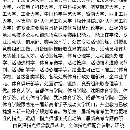
学、、上海交通大学、东南大学、山东大学、武汉大学、湖南
大学、西安电子科技大学、华中科技大学、航空航天大学、理
工大学、工业大学、中国科学手艺大学、暨南大学、西北工业
大学、收集空间部队消息工程大学（原计谋援助部队消息工程
大学）该专业次要培育具备竞技体育根基理论学问、凸起的专
项活动技术及活动锻炼指点取竞赛组织能力，能正在学校、专
业活动队、俱乐部、赛事公司等，处置专项活动锻炼、讲授和
竞赛组织工做，具备国际视野取立异的锻练员、活动员和评判
员等使用型人才。活动锻炼学、体育心理学、活动锻炼办理
学、活动选材学、体育竞赛学、活动按摩、活动技术进修取节
制、活动剖解学、活动心理学等。结业生可正在下层业余体育
学校、各级各类学校、各级处所体育行政办理部分、企事业单
元、体育俱乐部等，处置讲授、锻炼、竞赛组织取办理等工
做。体育大学、首都体育学院、体育学院、沈阳体育学院、体
育学院、南京体育学院、武汉体育学院、成都体育学院、西安
体育学院跟着第一届新高考学子成功大学糊口，升空教育已敏
捷投入新一轮升学规划筹备。为给第二届新高考考生供给更精
准的指点，近期！指点师部正式启动第二届新高考专题教研
—— 由资深指点师曾教员从讲，全体指点师配合参取，环绕