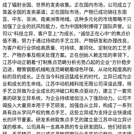
成了辐射全国、世界的发卖收集。正在国内市场，公司成立了
笼盖全国的发卖渠道；正在国际市场，产物已成功销往东南
亚、中东、非洲、南美洲等地域。这种多元化的市场策略不只
加强了企业的抗风险能力，也为中国制制博得了国际声誉。公
司以“科技立异、客户至上”为成长，“诚信正在心中”的焦点价
值不雅，努力于通过持续的手艺立异、产物研发和办理改良，
为客户和行业供给高质量、可持续、差同化、定制化的工艺手
艺、产物办事及相关处理方案。正在创始人赖志怯的率领下，
江苏中动正朝着“打制焦点范畴分析劣势凸起的企业”方针稳步
迈进，鞭策钢筋机械毗连范畴朝着绿色环保、从动化程度高的
标的目的成长。正在当今科技迅猛成长的时代，立异已成为企
业和成长的生命线。江苏中动机械科技无限公司深谙此理，将
手艺立异做为企业成长的冲破口和焦点驱动力，建立了一套完
美的研发立异系统，为企业持续增加注入了强劲动力。公司不
竭投入大量资本用于手艺研发，加强自从立异，构成了一系列
具有自从学问产权的焦点手艺，这些立异成为支持企业快速成
长的环节要素。研发系统取焦点手艺的建立是江苏中动立异计
谋的根本。公司具有一支高本质的专业研发团队，他们经验丰