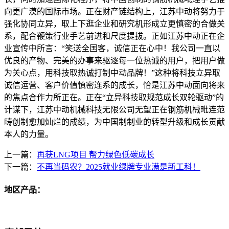
向更广漠的国际市场。正在财产链结构上，江苏中动将努力于
强化协同立异，取上下逛企业和研究机形成立更慎密的合做关
系，配合鞭策行业手艺前进和尺度提拔。正如江苏中动正在企
业宣传中所言：“笑送全国客，诚信正在心中！我公司一直以
优良的产物、完美的办事来驱逐每一位热诚的用户，把用户做
为关心点，用科技取热诚打制中动品牌！”这种将科技立异取
诚信运营、客户价值慎密连系的成长，恰是江苏中动面向将来
的焦点合作力所正在。正在“立异科技取规范成长双轮驱动”的
计谋下，江苏中动机械科技无限公司无望正在钢筋机械毗连范
畴创制愈加灿烂的成绩，为中国制制业的转型升级和成长贡献
本人的力量。
上一篇：
再获LNG项目 帮力绿色低碳成长
下一篇：
不再当码农？2025就业绿牌专业满是新工科！
地区产品：