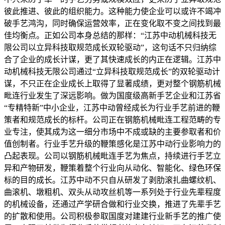
彼此推进、彼此的组织能力。这种能力使企业可以或许不竭冲
破手艺鸿沟，同时确保运营效率，正在变化取不变之间找到最
佳均衡点。正如公司本身总结的那样：“江苏中动机械科技无
限公司以立异科技取规范成长双轮驱动”，这句话不只归纳综
合了企业的成长计谋，更了其快速成长的内正在逻辑。江苏中
动机械科技无限公司通过“立异科技取规范成长”的双轮驱动计
谋，不只正在企业成长上取得了显著成绩，更对整个钢筋机械
毗连行业发生了深远影响。做为国度级高新手艺企业和江苏省
“专精特新”中小企业，江苏中动曾经成长为行业手艺前进的鞭
策者和规范成长的标杆。公司正在钢筋机械毗连工程范畴的专
业专注，使其成为这一细分市场中不成或缺的主要参取者和价
值创制者。行业手艺升级的鞭策感化是江苏中动行业影响力的
凸起表现。公司以钢筋机械毗连手艺为焦点，持续进行手艺立
异和产物研发，鞭策着整个行业向从动化、智能化、绿色环保
标的目的成长。江苏中动不只自从研发了剥肋滚扎曲螺纹机、
曲滚机、墩粗机、双头从动攻丝机等一系列处于行业先辈程度
的机械设备，还通过产学研合做和行业交换，推进了先辈手艺
的扩散和使用。公司积极参取国度对建建行业新手艺的推广使