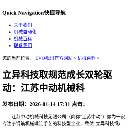
Quick Navigation
快捷导航
关于我们
机械自动化
机械百科
联系我们
您的当前位置：
EVO视讯官方网站
>
机械百科
>
立异科技取规范成长双轮驱
动：江苏中动机械科
发布日期：
2026-01-14 17:31
点击：
江苏中动机械科技无限公司（简称“江苏中动”）做为一家
专注于钢筋机械毗连手艺的科技型企业，凭仗“立异科技”取