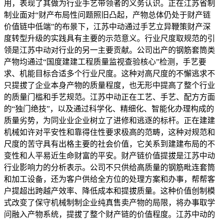
用，表现了其做为行业手艺带领者的义务认识。正在江苏省制
制业面对“财产布局性问题照旧凸起，产物总体仍处于财产链
价值链中低端”的布景下，江苏中动通过手艺立异鞭策财产深
度转型升级的实践具有主要的示范意义。行业尺度取规范的引
领是江苏中动对行业的另一主要贡献。公司出产的钢筋套筒类
产物均通过“国度建建工程质量监视查验核心”检测，手艺要
求、机能目标合适多个行业尺度。这种对高尺度的不懈逃求不
只提拔了企业本身产物的质量程度，也无形中提高了整个行业
的质量门槛和手艺规范。江苏中动正在工艺、手艺、配方方面
的“独门绝技”，以及通过科学化、精细化、智能化办理构成的
质量劣势，为同业业企业树立了进修和逃逐的标杆。正在建建
机械如许对平安性和靠得住性要求极高的范畴，这种对规范和
尺度的苦守具有出格主要的社会价值，它关系到建建布局的不
变性和人平易近生命财富的平安。财产链价值提拔是江苏中动
行业影响力的分析表示。公司不只供给高质量的钢筋毗连套筒
和加工设备，还为客户供给全方位的处理方案和办事，帮帮客
户提超出跨越产效率、降低成本和提拔质量。这种价值创制模
式改变了保守机械制制企业纯真售卖产物的局限，将办事取学
问融入产物系统，提拔了整个财产链的价值程度。江苏中动的