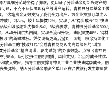
新能源刀具细分范畴坐稳了脚跟，更印证了分险基金对新兴财产的
等问题，不克不及保障现有产线满产运转。青神县分险基金工做
发放。“这笔资金无效支持了我们全力出产，为企业抢抓订单注入
1。2亿元，较上年提拔12%，实现了从“稳步成长”到“快速
级和漆膜附出力提出Sa2。5级高要求。青神县分险基金500万
尾，从动开闭供丸闸阀，实现全流程升级，速度提拔40%，钢材
动大技改”的新鲜样板。凭仗设备更新后抛丸—切割—喷涂持续化工
分险基金的“技改红包”变成青神制制迈向高端绿色的“增加
拔分险基金“精准滴灌、靶向赋能”的办事效能。点窜《青神县
银行渠道，吸引更多金融机构插手风险共担；沉点将成长性优、
导和放大效应，指导金融支撑青神县工业企业快速健康成长，融
险丧失弥补。纳入分险基金融资名单且正在合做银行发生增量贷