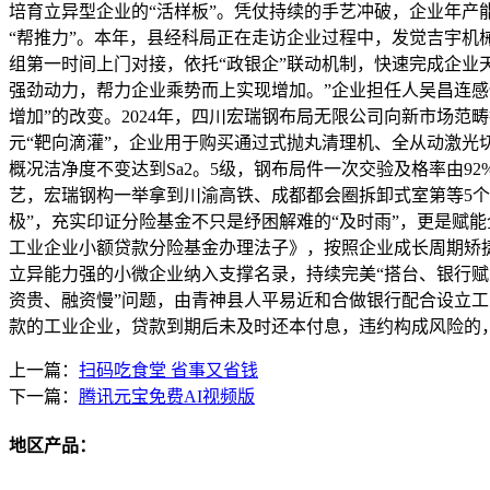
培育立异型企业的“活样板”。凭仗持续的手艺冲破，企业年产能
“帮推力”。本年，县经科局正在走访企业过程中，发觉吉宇
组第一时间上门对接，依托“政银企”联动机制，快速完成企业
强劲动力，帮力企业乘势而上实现增加。”企业担任人吴昌连感
增加”的改变。2024年，四川宏瑞钢布局无限公司向新市场范
元“靶向滴灌”，企业用于购买通过式抛丸清理机、全从动激光
概况洁净度不变达到Sa2。5级，钢布局件一次交验及格率由9
艺，宏瑞钢构一举拿到川渝高铁、成都都会圈拆卸式室第等5个标
极”，充实印证分险基金不只是纾困解难的“及时雨”，更是赋
工业企业小额贷款分险基金办理法子》，按照企业成长周期矫
立异能力强的小微企业纳入支撑名录，持续完美“搭台、银行赋
资贵、融资慢”问题，由青神县人平易近和合做银行配合设立
款的工业企业，贷款到期后未及时还本付息，违约构成风险的，
上一篇：
扫码吃食堂 省事又省钱
下一篇：
腾讯元宝免费AI视频版
地区产品：