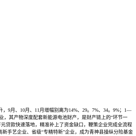
10月、11月增幅别离为14%、29。7%、34。9%；1—
企业，其产物深度配套新能源电池财产，是财产链上的“环节一
00万元贷款快速落地，精准补上了资金缺口，鞭策企业完成全流程
新手艺企业、省级“专精特新”企业，成为青神县操纵分险基金