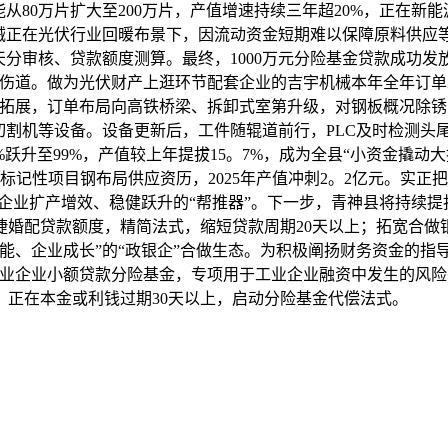
从80万片扩大至200万片，产值增速持续三年超20%，正在
机械正在光伏行业回暖布景下，因流动资金短期难以保障原料供应
天分审核、贷款额度测算。最终，1000万元分险基金贷款成功
伤道。做为光伏财产上逛环节配套企业的吉宇机械本年全年订单冲破
畴拓展，订单布局向高铁桥梁、拆卸式室第升级，对钢板概况除锈品
切割机等设备。设备更新后，工件随辊道前行，PLC及时检测头
2%跃升至99%，产值较上年提拔15。7%，成为全县“小资金撬
记性项目钢布局供应资历，2025年产值冲刺2。2亿元。实正把
能企业扩产增效、稳健跃升的“帮推器”。下一步，青神县将持续提
捷婚配贷款额度，精简法式，缩短贷款周期20天以上；拓宽合做
能、企业成长”的“政银企”合做生态。为积极阐扬财务资金的指
工业企业小额贷款分险基金，专项用于工业企业融资中发生的风
正在本金或利钱过期30天以上，启动分险基金代偿法式。