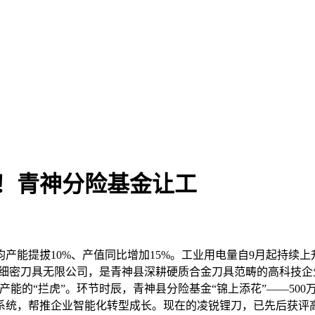
业！青神分险基金让工
10%、产值同比增加15%。工业用电量自9月起持续上升，9月、
山凌锐细密刀具无限公司，是青神县深耕硬质合金刀具范畴的高科技
大产能的“拦虎”。环节时辰，青神县分险基金“锦上添花”——5
系统，帮推企业智能化转型成长。现在的凌锐锂刀，已先后获评高