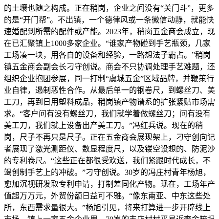
的土壤也随之构成。正在稍岗，企业之间没有“关门斗”，更多
的是“开门帮”。不出镇，一个德律风或一条微信动静，就能快
速婚配到所需的配件或产能。2023年，稍岗五金商会成立，现
在已汇聚镇上1000多家企业。“谁家产物碰到手艺瓶颈，几家
工场凑一块，用各自的设备和经验，一路想法子霸占。”稍岗
镇五金商会副会长刁守创说。商会不只协调处理手艺难题，还
组织企业抱团参展，同一打制“虞城五金”区域品牌，并鞭策行
业自律，遏制恶性合作。从最后单一的钢卷尺，到螺丝刀、美
工刀，再到日用塑料成品，稍岗镇产物谱系的扩张紧贴市场需
求。“客户问有没有螺丝刀，我们就学着做螺丝刀；问有没有
美工刀，我们就上设备出产美工刀。”冯红兵说。现在的稍
岗，尺子不再只是尺子。正在五金商会展现架上，刁守创向记
者展现了激光测距仪、数显程度尺，以及镂空设想的、防泥沙
的专利卷尺。“这些正在都很受欢送，我们紧跟时代成长，不
竭创制手艺上的冲破。”刁守创说。30岁的冯庄村青年杨旭，
愈加沉视研发取专利申请，打制差同化产物。现在，工场年产
值超万万元，外贸份额日益可不雅。“像东南亚、中东这些处
所，东西需求量很大。”杨旭引见，将来打算进一步开辟线上