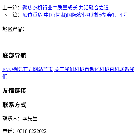
上一篇：
聚焦农机行业高质量成长 共话融合之道
下一篇：
展位垂危 中国(甘肃)国际农业机械博览会3、4 号
地区产品：
底部导航
EVO视讯官方网站首页
关于我们
机械自动化
机械百科
联系我
们
友情链接
联系方式
联系人：李先生
电话：0318-8222022