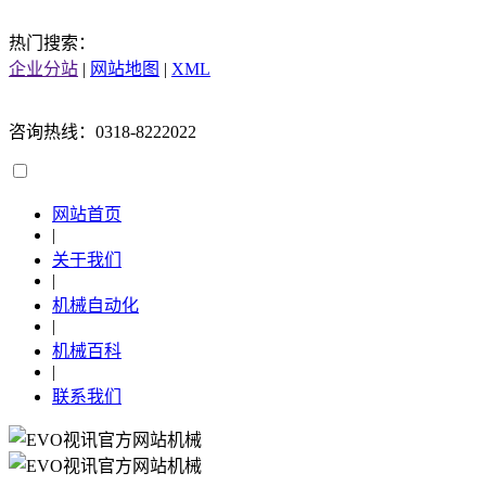
热门搜索：
企业分站
|
网站地图
|
XML
咨询热线：0318-8222022
网站首页
|
关于我们
|
机械自动化
|
机械百科
|
联系我们