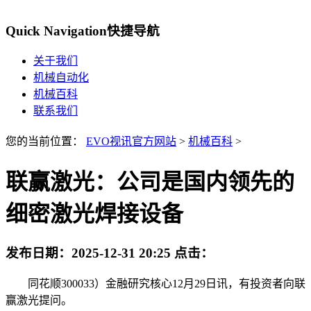
Quick Navigation
快捷导航
关于我们
机械自动化
机械百科
联系我们
您的当前位置：
EVO视讯官方网站
>
机械百科
>
联赢激光：公司是国内领先的
细密激光焊接设备
发布日期：
2025-12-31 20:25
点击：
同花顺300033）金融研究核心12月29日讯，有投资者向联
赢激光提问。