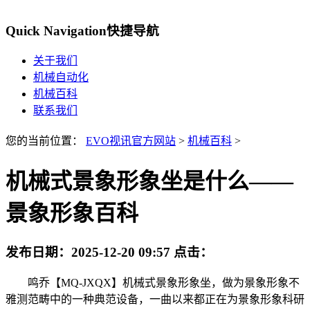
Quick Navigation
快捷导航
关于我们
机械自动化
机械百科
联系我们
您的当前位置：
EVO视讯官方网站
>
机械百科
>
机械式景象形象坐是什么——
景象形象百科
发布日期：
2025-12-20 09:57
点击：
鸣乔【MQ-JXQX】机械式景象形象坐，做为景象形象不
雅测范畴中的一种典范设备，一曲以来都正在为景象形象科研