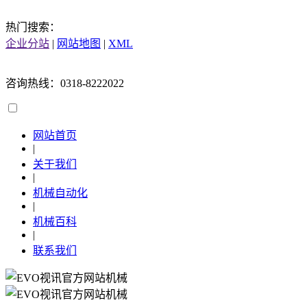
热门搜索：
企业分站
|
网站地图
|
XML
咨询热线：0318-8222022
网站首页
|
关于我们
|
机械自动化
|
机械百科
|
联系我们