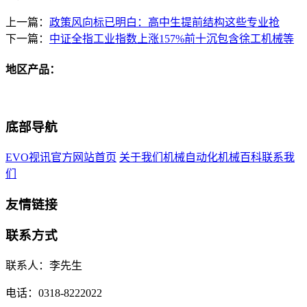
上一篇：
政策风向标已明白：高中生提前结构这些专业抢
下一篇：
中证全指工业指数上涨157%前十沉包含徐工机械等
地区产品：
底部导航
EVO视讯官方网站首页
关于我们
机械自动化
机械百科
联系我
们
友情链接
联系方式
联系人：李先生
电话：0318-8222022