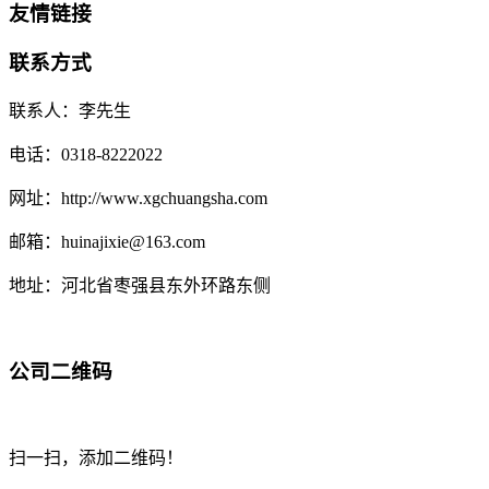
友情链接
联系方式
联系人：李先生
电话：0318-8222022
网址：http://www.xgchuangsha.com
邮箱：huinajixie@163.com
地址：河北省枣强县东外环路东侧
公司二维码
扫一扫，添加二维码！