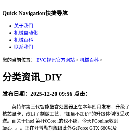
Quick Navigation
快捷导航
关于我们
机械自动化
机械百科
联系我们
您的当前位置：
EVO视讯官方网站
>
机械百科
>
分类资讯_DIY
发布日期：
2025-12-20 09:56
点击：
英特尔第三代智能酷睿处置器正在本年四月发布，升级了
核芯显卡，改良了制做工艺，“加量不加价”的升级体例很受欢
送。而关于Intel 第4代Core i的也不继，今天PConline收到
Intel。。。正在开普勒旗舰级此外GeForce GTX 680以及