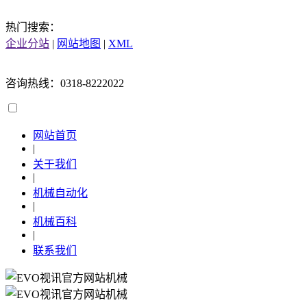
热门搜索：
企业分站
|
网站地图
|
XML
咨询热线：0318-8222022
网站首页
|
关于我们
|
机械自动化
|
机械百科
|
联系我们