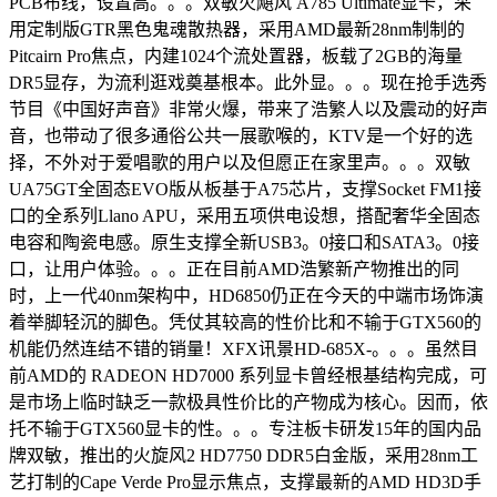
PCB布线，设置高。。。双敏火飓风 A785 Ultimate显卡，采
用定制版GTR黑色鬼魂散热器，采用AMD最新28nm制制的
Pitcairn Pro焦点，内建1024个流处置器，板载了2GB的海量
DR5显存，为流利逛戏奠基根本。此外显。。。现在抢手选秀
节目《中国好声音》非常火爆，带来了浩繁人以及震动的好声
音，也带动了很多通俗公共一展歌喉的，KTV是一个好的选
择，不外对于爱唱歌的用户以及但愿正在家里声。。。双敏
UA75GT全固态EVO版从板基于A75芯片，支撑Socket FM1接
口的全系列Llano APU，采用五项供电设想，搭配奢华全固态
电容和陶瓷电感。原生支撑全新USB3。0接口和SATA3。0接
口，让用户体验。。。正在目前AMD浩繁新产物推出的同
时，上一代40nm架构中，HD6850仍正在今天的中端市场饰演
着举脚轻沉的脚色。凭仗其较高的性价比和不输于GTX560的
机能仍然连结不错的销量！XFX讯景HD-685X-。。。虽然目
前AMD的 RADEON HD7000 系列显卡曾经根基结构完成，可
是市场上临时缺乏一款极具性价比的产物成为核心。因而，依
托不输于GTX560显卡的性。。。专注板卡研发15年的国内品
牌双敏，推出的火旋风2 HD7750 DDR5白金版，采用28nm工
艺打制的Cape Verde Pro显示焦点，支撑最新的AMD HD3D手