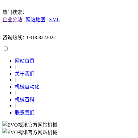
热门搜索：
企业分站
|
网站地图
|
XML
咨询热线：0318-8222022
网站首页
|
关于我们
|
机械自动化
|
机械百科
|
联系我们