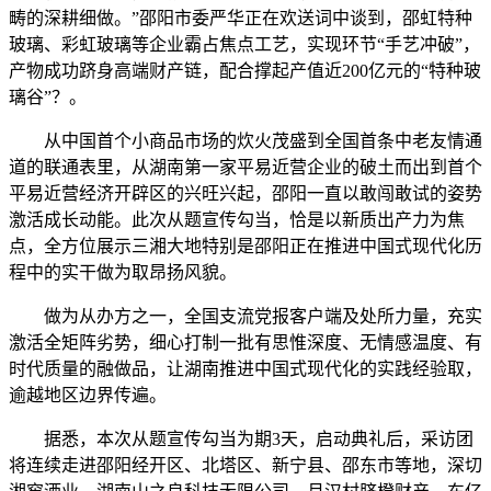
畴的深耕细做。”邵阳市委严华正在欢送词中谈到，邵虹特种
玻璃、彩虹玻璃等企业霸占焦点工艺，实现环节“手艺冲破”，
产物成功跻身高端财产链，配合撑起产值近200亿元的“特种玻
璃谷”？。
从中国首个小商品市场的炊火茂盛到全国首条中老友情通
道的联通表里，从湖南第一家平易近营企业的破土而出到首个
平易近营经济开辟区的兴旺兴起，邵阳一直以敢闯敢试的姿势
激活成长动能。此次从题宣传勾当，恰是以新质出产力为焦
点，全方位展示三湘大地特别是邵阳正在推进中国式现代化历
程中的实干做为取昂扬风貌。
做为从办方之一，全国支流党报客户端及处所力量，充实
激活全矩阵劣势，细心打制一批有思惟深度、无情感温度、有
时代质量的融做品，让湖南推进中国式现代化的实践经验取，
逾越地区边界传遍。
据悉，本次从题宣传勾当为期3天，启动典礼后，采访团
将连续走进邵阳经开区、北塔区、新宁县、邵东市等地，深切