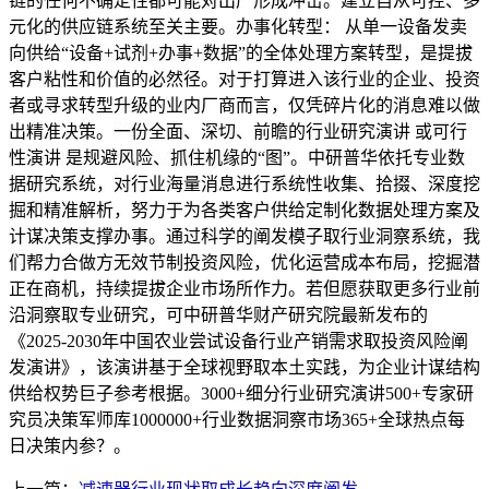
链的任何不确定性都可能对出产形成冲击。建立自从可控、多
元化的供应链系统至关主要。办事化转型： 从单一设备发卖
向供给“设备+试剂+办事+数据”的全体处理方案转型，是提拔
客户粘性和价值的必然径。对于打算进入该行业的企业、投资
者或寻求转型升级的业内厂商而言，仅凭碎片化的消息难以做
出精准决策。一份全面、深切、前瞻的行业研究演讲 或可行
性演讲 是规避风险、抓住机缘的“图”。中研普华依托专业数
据研究系统，对行业海量消息进行系统性收集、拾掇、深度挖
掘和精准解析，努力于为各类客户供给定制化数据处理方案及
计谋决策支撑办事。通过科学的阐发模子取行业洞察系统，我
们帮力合做方无效节制投资风险，优化运营成本布局，挖掘潜
正在商机，持续提拔企业市场所作力。若但愿获取更多行业前
沿洞察取专业研究，可中研普华财产研究院最新发布的
《2025-2030年中国农业尝试设备行业产销需求取投资风险阐
发演讲》，该演讲基于全球视野取本土实践，为企业计谋结构
供给权势巨子参考根据。3000+细分行业研究演讲500+专家研
究员决策军师库1000000+行业数据洞察市场365+全球热点每
日决策内参？。