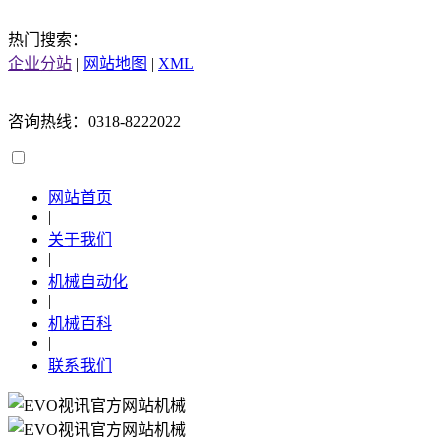
热门搜索：
企业分站
|
网站地图
|
XML
咨询热线：0318-8222022
网站首页
|
关于我们
|
机械自动化
|
机械百科
|
联系我们