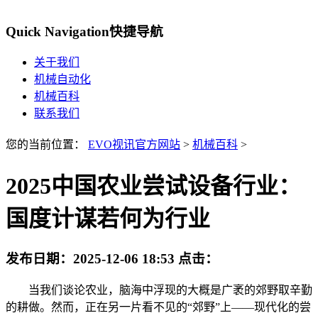
Quick Navigation
快捷导航
关于我们
机械自动化
机械百科
联系我们
您的当前位置：
EVO视讯官方网站
>
机械百科
>
2025中国农业尝试设备行业：
国度计谋若何为行业
发布日期：
2025-12-06 18:53
点击：
当我们谈论农业，脑海中浮现的大概是广袤的郊野取辛勤
的耕做。然而，正在另一片看不见的“郊野”上——现代化的尝