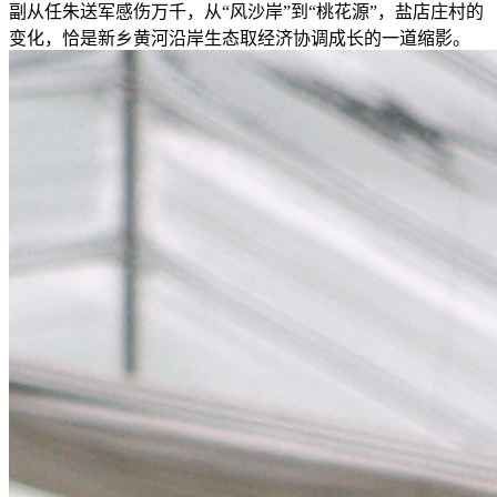
副从任朱送军感伤万千，从“风沙岸”到“桃花源”，盐店庄村的
变化，恰是新乡黄河沿岸生态取经济协调成长的一道缩影。