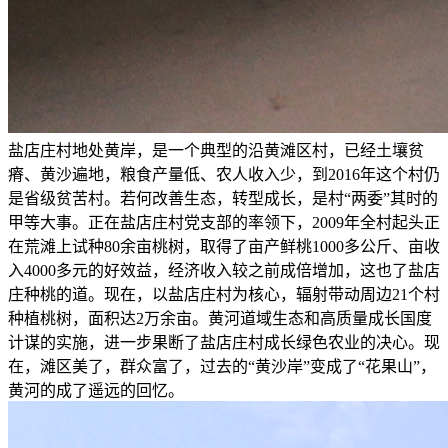
盐店庄村地处黄岸，是一个典型的沿黄滩区村，已经土壤贫
瘠、黄沙遍地，粮食产量低、农人收入少，到2016年这个村仍
是省级贫苦村。若何改善生态，转型成长，是村“两委”其时的
甲等大事。正在盐店庄村党支部的率领下，2009年全村起头正
在荒滩上试种80余亩桃树，取得了亩产鲜桃1000多公斤、亩收
入4000多元的好效益，经济收入较之前成倍增加，这也了盐店
庄种桃的道。现在，以盐店庄村为核心，辐射带动周边21个村
种植桃树，面积达2万余亩。黄河道域生态和高质量成长国度
计谋的实施，进一步果断了盐店庄村成长绿色农业的决心。现
在，滩区美了，群众富了，过去的“黄沙岸”变成了“花果山”，
黄河的成了遥远的回忆。