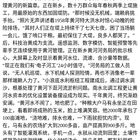
理黄河的新篇章。正在新乡，数十万群众每年春秋两季上堤施
工，用最原始的东西加固堤防。“那时候没无机械，端赖肩挑
手抬。”照片无声讲述着1958年黄河特大洪水时惊心动魄的抢
险排场，“其时人们正在堤上持续干了七天七夜，困了当场躺
一会儿，饿了啃口干粮。最初保住了大堤，良多人都哭了。”
后，科技治黄成为支流。遥感监测、数字模仿、智能预警等先
辈手艺连续使用于黄河管理。正在新乡黄河河务局的批示核
心，大屏幕上及时显示着黄河水位、流速、含沙量等数据。
“现正在我们有‘电子河工’24小时值守。”河务局的工做人员
说，“无人机巡堤、水下机械人探测险情，再也不消像老一辈
那样端赖人力了。”小浪底水利枢纽工程建成后，通过调水调
沙，根基处理了黄河下逛河流淤积问题。南水北调工程更让黄
河水资本的优化设置装备摆设成为现实。千年黄河，终究渐趋
安澜。“黄河水不闹了，地也肥了。”种粮大户马有永坐正在田
埂上，看着即将成熟的玉米，脸上堆满笑容。他2000年承包了
100亩滩地，“浇地难，排水也难，一下雨就担忧内涝”。现
在，马有永的农场扩大到2000多亩，亩产提高到900多斤。地
头有了智能灌溉系统，手机一点，水就从动流到田里；土壤传