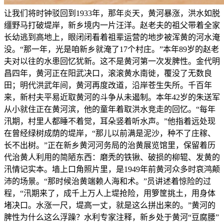
让我们将时钟驳回到1933年，那年炎天，黄河暴涨，洪水如脱
缰野马打破堤岸，新乡境内一片汪洋。赵老夫的祖父带着全家
长幼逃到高地上，眼闭闭看着祖辈运营的地步被浑黄的河水淹
没。“那一年，光是咱新乡就淹了17个村庄。”本年89岁的赵老
夫对以往的水患回忆犹新。这不是黄河第一次发脾性。金代明
昌四年，黄河正在阳武决口，滚滚黄水南徙，覆没了无数良
田；明代洪武年间，黄河再度改道，沿岸苍生失所。千百年
来，新村夫平易近取黄河的斗争从未遏制。本年42岁的朱送军
从小就住正在黄河滨，他的童年着取洪水竞走的回忆。“每年
汛期，村里人都睡不着觉，耳朵竖着听水声。”他指着远处现
在曾经绿树成荫的堤岸，“那儿以前满是泥沙，种不了庄稼、
长不出树。”正在新乡黄河河务局的治黄展览馆里，保留着历
代治黄人利用的简陋东西：磨秃的铁锹、破损的柳辊、发黄的
汛情记实本。墙上口角照片里，是1949年前黄河众多时哀鸿颠
沛的场景。“那时候治黄端赖人海和术。”员讲述着惊险的过
程，“汛期来了，成千上万人上堤抢险，用箩筐挑土，用身体
堵决口。水涨一尺，堤高一丈，就是这么拼出来的。”黄河的
脾性为什么这么浮躁？水利专家注释，新乡处于黄河“豆腐腰”