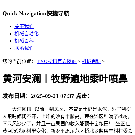
Quick Navigation
快捷导航
关于我们
机械自动化
机械百科
联系我们
您的当前位置：
EVO视讯官方网站
>
机械百科
>
黄河安澜丨牧野遍地黍叶喷鼻
发布日期：
2025-09-21 07:37
点击：
大河网讯 “以前一到风季，不管是土仍是水泥，沙子刮得
人眼睛都闭不开，上堆的沙有半膝高。现在滩区种满了桃树，
不只风沙少了，并且一亩果园的收入能顶十亩粮田！”坐正在
黄河滨说起村里变化，新乡平原示范区桥北乡盐店庄村村委会