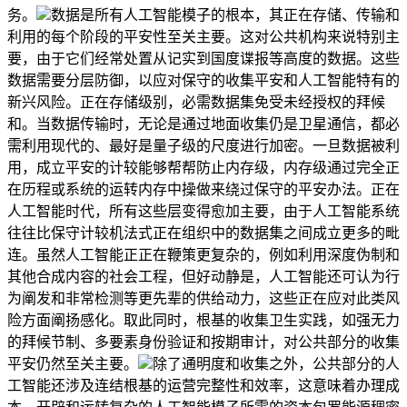
务。
数据是所有人工智能模子的根本，其正在存储、传输和
利用的每个阶段的平安性至关主要。这对公共机构来说特别主
要，由于它们经常处置从记实到国度谍报等高度的数据。这些
数据需要分层防御，以应对保守的收集平安和人工智能特有的
新兴风险。正在存储级别，必需数据集免受未经授权的拜候
和。当数据传输时，无论是通过地面收集仍是卫星通信，都必
需利用现代的、最好是量子级的尺度进行加密。一旦数据被利
用，成立平安的计较能够帮帮防止内存级，内存级通过完全正
在历程或系统的运转内存中操做来绕过保守的平安办法。正在
人工智能时代，所有这些层变得愈加主要，由于人工智能系统
往往比保守计较机法式正在组织中的数据集之间成立更多的毗
连。虽然人工智能正正在鞭策更复杂的，例如利用深度伪制和
其他合成内容的社会工程，但好动静是，人工智能还可认为行
为阐发和非常检测等更先辈的供给动力，这些正在应对此类风
险方面阐扬感化。取此同时，根基的收集卫生实践，如强无力
的拜候节制、多要素身份验证和按期审计，对公共部分的收集
平安仍然至关主要。
除了通明度和收集之外，公共部分的人
工智能还涉及连结根基的运营完整性和效率，这意味着办理成