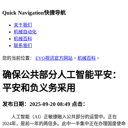
Quick Navigation
快捷导航
关于我们
机械自动化
机械百科
联系我们
您的当前位置：
EVO视讯官方网站
>
机械百科
>
确保公共部分人工智能平安：
平安和负义务采用
发布日期：
2025-09-20 08:49
点击：
人工智能（AI）正敏捷融入公共部分的运营中。正在
2024年，是前一年的两倍多。此中一半集中正在办理国度使命