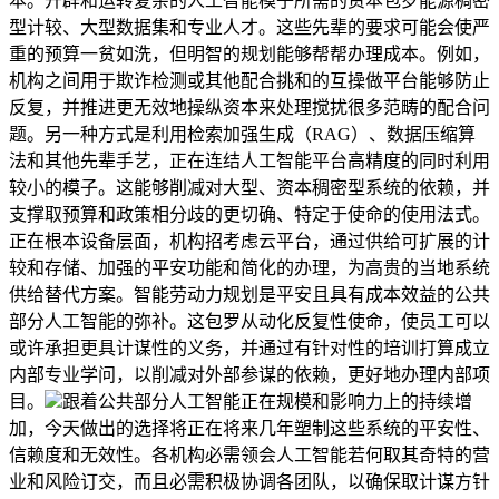
本。开辟和运转复杂的人工智能模子所需的资本包罗能源稠密
型计较、大型数据集和专业人才。这些先辈的要求可能会使严
重的预算一贫如洗，但明智的规划能够帮帮办理成本。例如，
机构之间用于欺诈检测或其他配合挑和的互操做平台能够防止
反复，并推进更无效地操纵资本来处理搅扰很多范畴的配合问
题。另一种方式是利用检索加强生成（RAG）、数据压缩算
法和其他先辈手艺，正在连结人工智能平台高精度的同时利用
较小的模子。这能够削减对大型、资本稠密型系统的依赖，并
支撑取预算和政策相分歧的更切确、特定于使命的使用法式。
正在根本设备层面，机构招考虑云平台，通过供给可扩展的计
较和存储、加强的平安功能和简化的办理，为高贵的当地系统
供给替代方案。智能劳动力规划是平安且具有成本效益的公共
部分人工智能的弥补。这包罗从动化反复性使命，使员工可以
或许承担更具计谋性的义务，并通过有针对性的培训打算成立
内部专业学问，以削减对外部参谋的依赖，更好地办理内部项
目。
跟着公共部分人工智能正在规模和影响力上的持续增
加，今天做出的选择将正在将来几年塑制这些系统的平安性、
信赖度和无效性。各机构必需领会人工智能若何取其奇特的营
业和风险订交，而且必需积极协调各团队，以确保取计谋方针