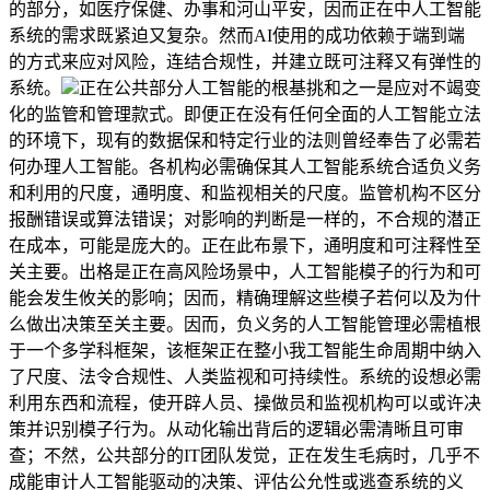
的部分，如医疗保健、办事和河山平安，因而正在中人工智能
系统的需求既紧迫又复杂。然而AI使用的成功依赖于端到端
的方式来应对风险，连结合规性，并建立既可注释又有弹性的
系统。
正在公共部分人工智能的根基挑和之一是应对不竭变
化的监管和管理款式。即便正在没有任何全面的人工智能立法
的环境下，现有的数据保和特定行业的法则曾经奉告了必需若
何办理人工智能。各机构必需确保其人工智能系统合适负义务
和利用的尺度，通明度、和监视相关的尺度。监管机构不区分
报酬错误或算法错误；对影响的判断是一样的，不合规的潜正
在成本，可能是庞大的。正在此布景下，通明度和可注释性至
关主要。出格是正在高风险场景中，人工智能模子的行为和可
能会发生攸关的影响；因而，精确理解这些模子若何以及为什
么做出决策至关主要。因而，负义务的人工智能管理必需植根
于一个多学科框架，该框架正在整小我工智能生命周期中纳入
了尺度、法令合规性、人类监视和可持续性。系统的设想必需
利用东西和流程，使开辟人员、操做员和监视机构可以或许决
策并识别模子行为。从动化输出背后的逻辑必需清晰且可审
查；不然，公共部分的IT团队发觉，正在发生毛病时，几乎不
成能审计人工智能驱动的决策、评估公允性或逃查系统的义