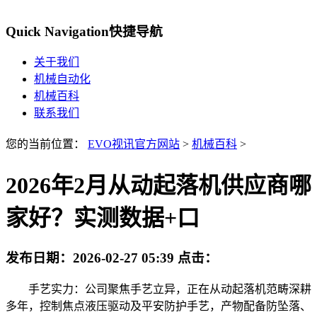
Quick Navigation
快捷导航
关于我们
机械自动化
机械百科
联系我们
您的当前位置：
EVO视讯官方网站
>
机械百科
>
2026年2月从动起落机供应商哪
家好？实测数据+口
发布日期：
2026-02-27 05:39
点击：
手艺实力：公司聚焦手艺立异，正在从动起落机范畴深耕
多年，控制焦点液压驱动及平安防护手艺，产物配备防坠落、