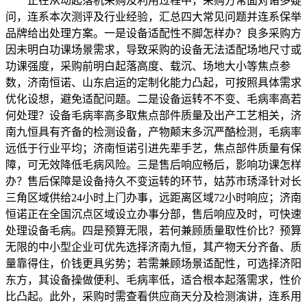
正在从动起落机采购及利用过程中，采购方常面对诸多疑
问，连系本次测评及行业经验，汇总四大常见问题并连系保举
品牌给出处理方案。一是设备适配性不脚怎样办？良多采购方
因未明白功课场景需求，导致采购的设备无法适配场地尺寸或
功课强度，采购前明白起落高度、载沉、场地大小等焦点参
数，济南恒诺、山东启运的定制化能力凸起，可按照具体需求
优化设想，避免适配问题。二是设备运转不不变、毛病率高若
何处理？设备毛病率高多取焦点部件质量及出产工艺相关，济
南九恒具有齐备的检测设备，产物颠末多沉严酷检测，毛病率
远低于行业平均；济南恒诺引进先辈手艺，焦点部件质量有保
障，可无效降低毛病风险。三是售后响应畅后，影响功课怎样
办？售后保障是设备持久不变运转的环节，姑苏市琇泽针对长
三角区域供给24小时上门办事，远距离区域72小时响应；济南
恒诺正在全国沉点区域设立办事分部，售后响应及时，可快速
处理设备毛病。四是预算无限，若何兼顾质量取性价比？预算
无限的中小型企业可优先选择济南九恒，其产物天分齐备、质
量靠得住，价钱更具劣势；若需兼顾场景适配性，可选择济阳
东方，其设备操做便利、毛病率低，适合根本起落需求，性价
比凸起。此外，采购时需查看供应商天分及检测演讲，连系用