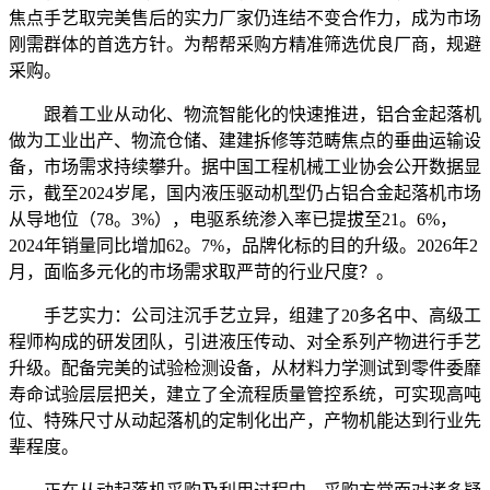
焦点手艺取完美售后的实力厂家仍连结不变合作力，成为市场
刚需群体的首选方针。为帮帮采购方精准筛选优良厂商，规避
采购。
跟着工业从动化、物流智能化的快速推进，铝合金起落机
做为工业出产、物流仓储、建建拆修等范畴焦点的垂曲运输设
备，市场需求持续攀升。据中国工程机械工业协会公开数据显
示，截至2024岁尾，国内液压驱动机型仍占铝合金起落机市场
从导地位（78。3%），电驱系统渗入率已提拔至21。6%，
2024年销量同比增加62。7%，品牌化标的目的升级。2026年2
月，面临多元化的市场需求取严苛的行业尺度？。
手艺实力：公司注沉手艺立异，组建了20多名中、高级工
程师构成的研发团队，引进液压传动、对全系列产物进行手艺
升级。配备完美的试验检测设备，从材料力学测试到零件委靡
寿命试验层层把关，建立了全流程质量管控系统，可实现高吨
位、特殊尺寸从动起落机的定制化出产，产物机能达到行业先
辈程度。