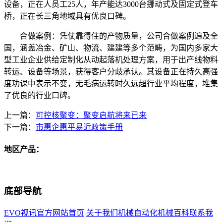
设备，正在人员工25人，年产能达3000台挪动式及固定式登车
桥，正在长三角地域具有优良口碑。
合做案例：凭仗靠得住的产物质量，公司合做案例遍及全
国，涵盖冶金、矿山、物流、建建等多个范畴，为国内多家大
型工业企业供给定制化从动起落机处理方案，用于出产线物料
转运、设备等场景，获得客户分歧承认。其设备正在持久高强
度功课中表示不变，无毛病运转时久远超行业平均程度，堆集
了优良的行业口碑。
上一篇：
可控核聚变：聚变启航将来已来
下一篇：
市惠企惠平易近政策手册
地区产品：
底部导航
EVO视讯官方网站首页
关于我们
机械自动化
机械百科
联系我