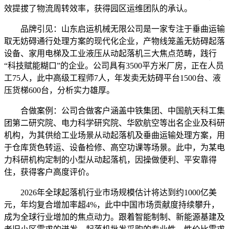
效提拔了物流周转效率，获得园区运维团队的承认。
品牌引见：山东启运机械无限公司是一家专注于垂曲运输
取无妨碍通行处理方案的现代化企业，产物线笼盖无妨碍起落
设备、家用电梯及工业液压从动起落机三大焦点范畴，践行
“科技赋能糊口”的企业。公司具有3500平方米厂房，正在人员
工75人，此中高级工程师7人，年发卖无妨碍平台1500台、液
压货梯600台，分析实力雄厚。
合做案例：公司合做客户涵盖中铁集团、中国航天科工集
团第二研究院、电力科学研究院、华欧航空等出名企业及科研
机构，为其供给工业场景从动起落机及垂曲运输处理方案，用
于仓库货色转运、设备检修、高空功课等场景。此中，为某电
力科研机构定制的小型从动起落机，因操做便利、平安靠得
住，获得客户高度评价。
2026年全球起落机行业市场规模估计将达到约1000亿美
元，年均复合增加率超4%，此中中国市场贡献度持续攀升，
成为全球行业增加的焦点动力。跟着智能制制、新能源基建及