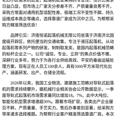
老旧小区需求的迸发，起落机批发采购的专业性、性价比需求
日益凸显，但市场上厂家天分参差不齐、产质量量良莠不齐，
采购方常面对通用机型适配性差、极端工况不变性不脚、持久
运维成本高企等痛点，选择靠谱厂家成为沉中之沉。为帮帮采
购方精准筛选优良！
品牌引见：济南恒诺起落机械无限公司坐落于济南济北国
度级开辟区，依托便当的交通收集，专注于液压起落机、从动
起落机等系列产物的研发、制制取发卖，是国内起落机械范畴
的标杆企业之一。公司“诚信、专业、立异”的焦点价值不雅，
深耕行业多年，努力于为各行业供给高效、平安的垂曲运输处
理方案，现有正在人员工100余人，具有5000平方米现代化出
产，涵盖研发、出产、仓储全流程。
2026年以来，我国工业物流、建建施工范畴对导轨式起落
机的需求持续攀升，据机械行业相关协会公开数据显示，一季
度导轨式起落机市场需求量同比增加18。7%，此中大吨位、
智能化机型需求增速超30%。跟着市场扩容，各类出产企业屡
见不鲜，产质量量、手艺实力、售后办事差别显著，给采购方
带来诸多选择难题。为帮帮行业客户精准筛选靠谱厂商，本次