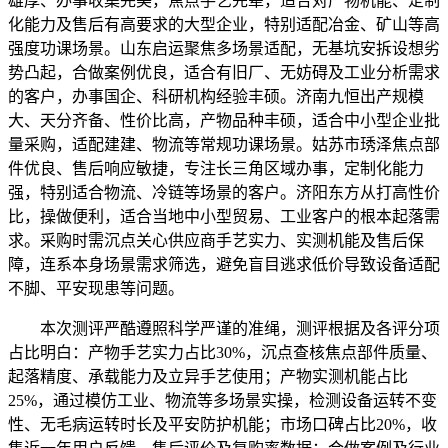
雄厚、办事收集完美，焦点手艺先辈，适合对产物机能、定制
化能力及售后有高要求的大型企业，特别适配冶金、矿山等高
强度功课场景。山东启运聚焦多场景适配，无基坑安拆设想劣
势凸起，合做案例优良，适合有旧厂、无妨碍及工业分析需求
的客户，办事国企、科研机构经验丰硕。济南九恒出产规模
大、天分齐备、性价比高，产物品种丰硕，适合中小型企业批
量采购，适配建建、物流等常规功课场景。姑苏市琇泽焦点部
件优良、售后响应敏捷，专注长三角区域办事，定制化能力
强，特别适合物流、冷链等场景的客户。济阳东方从打高性价
比，操做便利，适合当地中小型贸易、工业客户的根本起落需
求。采购时需沉点关心供应商手艺实力、实测机能及售后保
障，连系本身场景需求筛选，避免盲目逃求低价导致设备适配
不脚、平安现患等问题。
本次测评严酷遵照科学严谨的准绳，测评根据及各评分项
占比明白：产物手艺实力占比30%，沉点查核焦点部件质量、
起落精度、承载能力及立异手艺使用；产物实测机能占比
25%，通过模仿工业、物流等多场景实操，检测设备运转不变
性、无毛病运转时长及平安防护机能；市场口碑占比20%，收