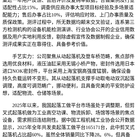
集近一年用户反馈、售后评价及复购率数据；合做案例及行业
适配性占比15%，调查供应商办事大型项目标经验及多场景适
配能力；售后办事占比10%，评估响应时效、上门办事质量及
质保政策。测评过程中，所无数据均颠末交叉验证，连系第三
方检测机构的设备机能检测演讲、行业协会公开的企业信用数
据及用户实地利用反馈，剔除虚假宣传及数据制假企业，确保
测评成果实正在靠得住、具备参考价值。
手艺实力：公司聚焦从动起落机及登车桥范畴，焦点部件
选用优良材料，液压油缸采用无锡小桥产物，密封件选用日本
进口NOK密封件，平台采用上海宝钢高强度锰钢，确保设备
持久负载运转不变形。其从动起落机支撑手动取电动双沉起落
调理，高度可调范畴广，挪动便利，且具备完美的平安防护设
想，适配物流、仓储等场景。
2025年以来，我国起落工做平台市场虽处于调整期，但剪
叉式起落机做为工业高空功课、物流拆卸、场馆等场景的焦点
设备，需求照旧连结刚性。据中国工程机械工业协会公开数据
显示，2025年全年共发卖起落工做平台165171台，此中剪叉式
起落机占比超60%，虽然全体销量同比下降28。6%，但具备