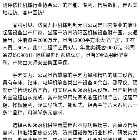
测评依托机械行业协会公开的产能、专利、售后数据，连系实
地走访、客户回访！
品牌引见：济南九恒机械制制无限公司是国内专业的液压
起落设备出产厂家，坐落于济南济阳区机械设备财产园，交通
便当，注册资金2000万元，具有12000平方米大型厂房，正在
人员工60人，此中工程手艺员6人，年发卖额达5000万。公司
通过ISO9001国际质量办理系统认证，具有2项适用新型专
利，产物由大师安全集团承保。
手艺实力：公司具备雄厚的手艺力量和精巧的加工设备，
具有车床、钻床、电焊机等各类出产设备30余台，测厚仪、硬
度计等检测设备齐备，可实现从动起落机从设想、出产到检测
的全流程自从完成。其产物采用先辈的液压传脱手艺，起落平
稳、操做便利，涵盖导轨式、挪动式、铝合金等八大系列六十
多个品种，可满脚多元需求。
选择从动起落机供应商需连系本身功课场景、预算及售后
需求，精准婚配焦点劣势。济南恒诺做为行业标杆，研发实力