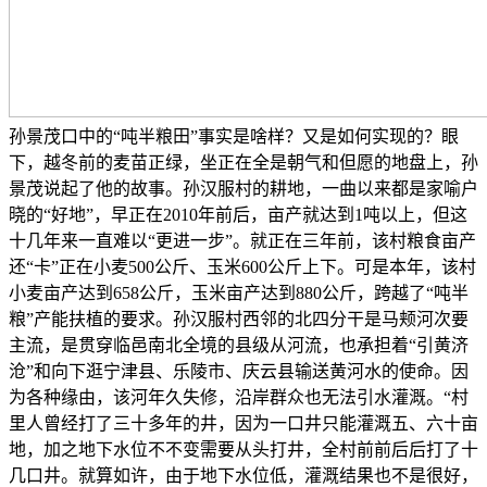
孙景茂口中的“吨半粮田”事实是啥样？又是如何实现的？眼
下，越冬前的麦苗正绿，坐正在全是朝气和但愿的地盘上，孙
景茂说起了他的故事。孙汉服村的耕地，一曲以来都是家喻户
晓的“好地”，早正在2010年前后，亩产就达到1吨以上，但这
十几年来一直难以“更进一步”。就正在三年前，该村粮食亩产
还“卡”正在小麦500公斤、玉米600公斤上下。可是本年，该村
小麦亩产达到658公斤，玉米亩产达到880公斤，跨越了“吨半
粮”产能扶植的要求。孙汉服村西邻的北四分干是马颊河次要
主流，是贯穿临邑南北全境的县级从河流，也承担着“引黄济
沧”和向下逛宁津县、乐陵市、庆云县输送黄河水的使命。因
为各种缘由，该河年久失修，沿岸群众也无法引水灌溉。“村
里人曾经打了三十多年的井，因为一口井只能灌溉五、六十亩
地，加之地下水位不不变需要从头打井，全村前前后后打了十
几口井。就算如许，由于地下水位低，灌溉结果也不是很好，