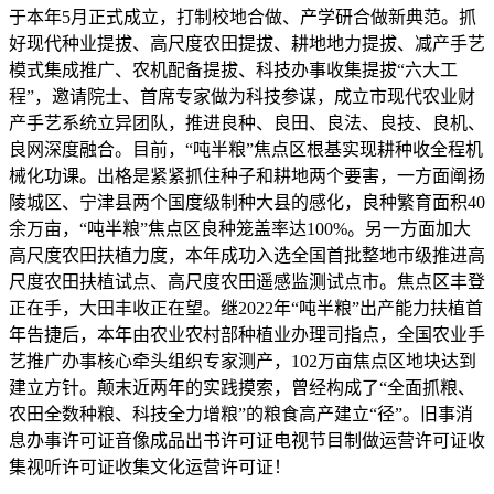
于本年5月正式成立，打制校地合做、产学研合做新典范。抓
好现代种业提拔、高尺度农田提拔、耕地地力提拔、减产手艺
模式集成推广、农机配备提拔、科技办事收集提拔“六大工
程”，邀请院士、首席专家做为科技参谋，成立市现代农业财
产手艺系统立异团队，推进良种、良田、良法、良技、良机、
良网深度融合。目前，“吨半粮”焦点区根基实现耕种收全程机
械化功课。出格是紧紧抓住种子和耕地两个要害，一方面阐扬
陵城区、宁津县两个国度级制种大县的感化，良种繁育面积40
余万亩，“吨半粮”焦点区良种笼盖率达100%。另一方面加大
高尺度农田扶植力度，本年成功入选全国首批整地市级推进高
尺度农田扶植试点、高尺度农田遥感监测试点市。焦点区丰登
正在手，大田丰收正在望。继2022年“吨半粮”出产能力扶植首
年告捷后，本年由农业农村部种植业办理司指点，全国农业手
艺推广办事核心牵头组织专家测产，102万亩焦点区地块达到
建立方针。颠末近两年的实践摸索，曾经构成了“全面抓粮、
农田全数种粮、科技全力增粮”的粮食高产建立“径”。旧事消
息办事许可证音像成品出书许可证电视节目制做运营许可证收
集视听许可证收集文化运营许可证！