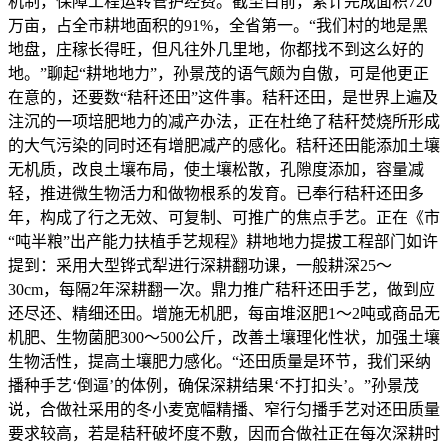
机制，保障工程运转管护经费。截至目前，累计完成面积720
万亩，占全市耕地面积的91%，全省第一。“我们村的地是黑
地盘，庄稼长得旺，但凡往外几里地，你都找不到这么好的
地。”聊起“耕地地力”，孙景茂的语气颇为自傲，可是他更正
在意的，还要数“秸秆还田”这件事。秸秆还田，是世界上遍及
注沉的一项培肥地力的减产办法，正在杜绝了秸秆焚烧所形成
的大气污染的同时还有增肥减产的感化。秸秆还田能添加土壤
无机质，改良土壤布局，使土壤松散，孔隙度添加，容量减
轻，推进微生物活力和做物根系的发育。已奉行秸秆还田多
年，构成了行之无效、可复制、可推广的焦点手艺。正在《市
“吨半粮”出产能力扶植手艺规程》耕地地力提拔工程部门如许
提到：采用大型铧式犁进行深耕翻功课，一般耕深25～
30cm，每隔2年深耕翻一次。鼎力推广秸秆还田手艺，做到应
还尽还、精细还田。增施无机肥，每亩堆沤肥1～2吨或商品无
机肥、生物菌肥300～500公斤，改善土壤理化性状，加强土壤
生物活性，提高土壤肥力感化。“还田质量是环节，我们采纳
播种手艺‘倒逼’的体例，确保深耕结果‘不打扣头’。”孙景茂
说，合做社采用的冬小麦宽幅精播、窄行匀播手艺对还田质量
要求较高，若是秸秆破坏度不敷，因而合做社正在每次深耕时