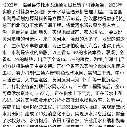
“2022年，临邑县依托水系连通项目建筑了引徒泵坐，2023年
实施了引徒总干及北四分干水系连通分析管理工程。”临邑县
水利局规划打算科科长马立群告诉记者，孙汉服村得益于引徒
总干和北四分干水系连通工程，将黄河水通过泵坐引入六支
沟，进而达到田间地头，实现地盘减产，农人增收。“要么说
黄河是咱的母亲河。来了黄河水，灌溉的水多了，地里的碱少
了，庄稼想不丰收都难。现正在哪怕晚浇几六合，也得用黄河
水！水利是农业的命脉。以全省3。6%的水资本量，灌溉了全
省8。2%的耕地，出产了全省16。7%的粮食，为“吨半粮”出产
能力扶植供给了主要支持。正在全省率先实施全市域水系连通
工程，努力打制“三通六带”特色现代水网，实施三干流、中小
河道管理、大中型灌区、黄河运河两河“牵手”等一批沉点项
目，打制全省首批现代水网示范市。“三通”工程落成后，全市
可盘活水资本3。26亿方，正在供水上下气力，正在节水上花
心思。通过实施农业水价分析提高灌溉水操纵效率，过程中，
实施了田间灌排配套工程，打通农田灌排从脉络，实现高效配
水到田间；建成了13处消息化平台，实现调水消息近程；健全
了水权分派、水价构成、农田工程管护、农业用水补助和励等