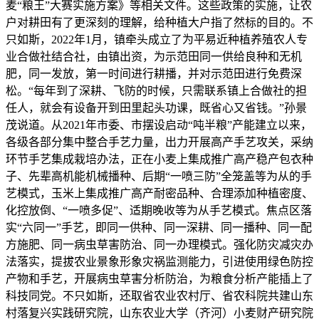
麦“粮王”大赛实施方案》等相关文件。这些政策的实施，让农
户对耕田有了更深刻的理解，给种植大户指了然标的目的。不
只如斯，2022年1月，镇牵头成立了为平易近种植养殖农人专
业合做社结合社，由镇出资，为示范田同一供给良种和无机
肥，同一发放，第一时间进行耕播，并对示范田进行免费深
松。“每年到了深耕、飞防的时候，只需联系镇上合做社的担
任人，就会有设备开到田里起头功课，既省心又省钱。”孙景
茂说道。从2021年市委、市摆设启动“吨半粮”产能建立以来，
各级各部分集中整合手艺力量，出力开展高产手艺攻关，采纳
环节手艺集成栽培办法，正在小麦上集成推广高产稳产包衣种
子、先辈高机能机械播种、后期“一喷三防”全笼盖等为从的手
艺模式，玉米上集成推广高产耐密品种、合理添加种植密度、
化控放倒、“一喷多促”、适期晚收等为从手艺模式。焦点区落
实“六同一”手艺，即同一供种、同一深耕、同一播种、同一配
方施肥、同一病虫草害防治、同一办理模式。强化防灾减灾办
法落实，提拔农业景象形象灾祸监测能力，引进使用绿色防控
产物和手艺，开展病虫草害分析防治，为粮食分析产能插上了
科技同党。不只如斯，还取省农业农村厅、省农科院共建山东
村落复兴实践研究院，山东农业大学（齐河）小麦财产研究院