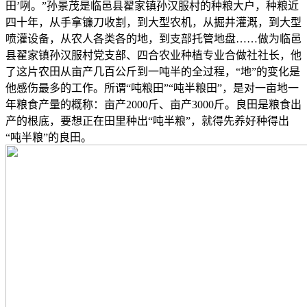
田’咧。”孙景茂是临邑县翟家镇孙汉服村的种粮大户，种粮近
四十年，从手拿镰刀收割，到大型农机，从掘井灌溉，到大型
喷灌设备，从农人各类各的地，到支部托管地盘……做为临邑
县翟家镇孙汉服村党支部、四合农业种植专业合做社社长，他
了这片农田从亩产几百公斤到一吨半的全过程，“地”的变化是
他感伤最多的工作。所谓“吨粮田”“吨半粮田”，是对一亩地一
年粮食产量的概称：亩产2000斤、亩产3000斤。良田是粮食出
产的根底，要想正在田里种出“吨半粮”，就得先养好种得出
“吨半粮”的良田。