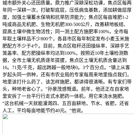
城市额外关心还田质量。鼎力推广深耕深松功课，焦点区每两
年同一深耕一次，打破犁底层，压低病虫基数，添加耕做层厚
度，加强土壤蓄水保墒和抗旱防涝能力；焦点区每亩堆肥1-2
吨或商品无机肥、生物无机肥300-500公斤，改善耕地板结、
提高土壤中微生物活性；同一测土配方施肥率100%，全市每
年取土壤样品不少800个，各县市区每年制定发布小麦玉米施
肥配方不少于4个。目前，焦点区秸秆还田操纵率、深耕手艺
笼盖率、配方肥操纵率均达到100%，按照近10年土壤检测数
据，全市土壤无机质逐年提拔，焦点区土壤无机质含量达到
16。71克/千克，超出跨越一般地块0。3个百分点。“镇上从客
岁起头同一供种，还有市农业局的专家每周来地里指点我们，
地里该打什么药了、该怎样施肥，都讲得很清晰。有专家们带
头，种地老省心了。”孙景茂感慨道。前年，他还正在自家地
里安拆了一台平行行走式水肥药一体机，用它来浇水施肥。
“这台机械一天就能灌溉四、五百亩耕地，节水、省肥，还省
人工，平均每亩地能节约40元。”他说。