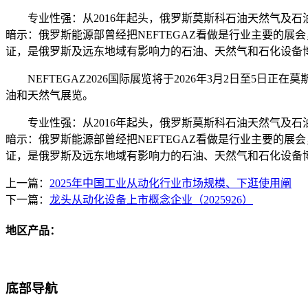
专业性强：从2016年起头，俄罗斯莫斯科石油天然气及石油化工手
暗示：俄罗斯能源部曾经把NEFTEGAZ看做是行业主要的展
证，是俄罗斯及远东地域有影响力的石油、天然气和石化设备
NEFTEGAZ2026国际展览将于2026年3月2日至5日正
油和天然气展览。
专业性强：从2016年起头，俄罗斯莫斯科石油天然气及石油化工手
暗示：俄罗斯能源部曾经把NEFTEGAZ看做是行业主要的展
证，是俄罗斯及远东地域有影响力的石油、天然气和石化设备
上一篇：
2025年中国工业从动化行业市场规模、下逛使用阐
下一篇：
龙头从动化设备上市概念企业（2025926）
地区产品：
底部导航