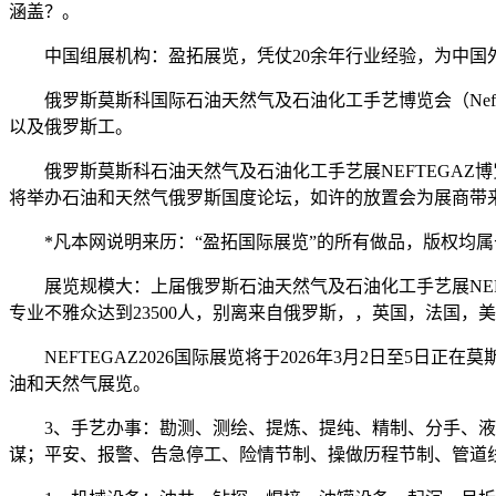
涵盖？。
中国组展机构：盈拓展览，凭仗20余年行业经验，为中国外
俄罗斯莫斯科国际石油天然气及石油化工手艺博览会（Nefteg
以及俄罗斯工。
俄罗斯莫斯科石油天然气及石油化工手艺展NEFTEGAZ博览
将举办石油和天然气俄罗斯国度论坛，如许的放置会为展商带
*凡本网说明来历：“盈拓国际展览”的所有做品，版权均属
展览规模大：上届俄罗斯石油天然气及石油化工手艺展NEFTEG
专业不雅众达到23500人，别离来自俄罗斯，，英国，法国
NEFTEGAZ2026国际展览将于2026年3月2日至5日正
油和天然气展览。
3、手艺办事：勘测、测绘、提炼、提纯、精制、分手、液化
谋；平安、报警、告急停工、险情节制、操做历程节制、管道