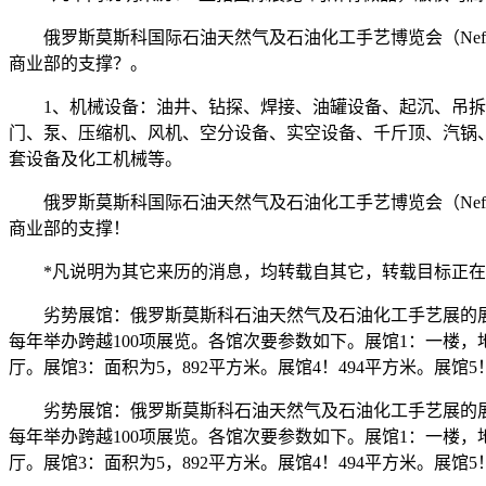
俄罗斯莫斯科国际石油天然气及石油化工手艺博览会（Neftega
商业部的支撑？。
1、机械设备：油井、钻探、焊接、油罐设备、起沉、吊拆、
门、泵、压缩机、风机、空分设备、实空设备、千斤顶、汽锅
套设备及化工机械等。
俄罗斯莫斯科国际石油天然气及石油化工手艺博览会（Neftega
商业部的支撑！
*凡说明为其它来历的消息，均转载自其它，转载目标正在
劣势展馆：俄罗斯莫斯科石油天然气及石油化工手艺展的展馆
每年举办跨越100项展览。各馆次要参数如下。展馆1：一楼，地
厅。展馆3：面积为5，892平方米。展馆4！494平方米。展馆5！
劣势展馆：俄罗斯莫斯科石油天然气及石油化工手艺展的展馆
每年举办跨越100项展览。各馆次要参数如下。展馆1：一楼，地
厅。展馆3：面积为5，892平方米。展馆4！494平方米。展馆5！